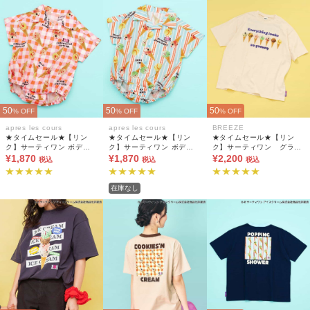
50
50
50
% OFF
% OFF
% OFF
apres les cours
apres les cours
BREEZE
★タイムセール★【リン
★タイムセール★【リン
★タイムセール★【リン
ク】サーティワン ボディ
ク】サーティワン ボディ
ク】サーティワン グラフ
ースーツ
¥1,870
ースーツ
¥1,870
ィックアートTシャツ(大人
¥2,200
税込
税込
税込
サイズ）
在庫なし