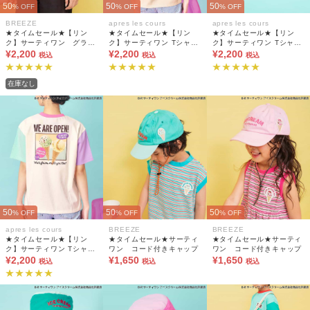
50
50
50
% OFF
% OFF
% OFF
BREEZE
apres les cours
apres les cours
★タイムセール★【リン
★タイムセール★【リン
★タイムセール★【リン
ク】サーティワン グラフ
ク】サーティワン Tシャツ
ク】サーティワン Tシャツ
ィックアートTシャツ(大人
¥2,200
(大人)
¥2,200
(大人)
¥2,200
税込
税込
税込
サイズ）
在庫なし
50
50
50
% OFF
% OFF
% OFF
apres les cours
BREEZE
BREEZE
★タイムセール★【リン
★タイムセール★サーティ
★タイムセール★サーティ
ク】サーティワン Tシャツ
ワン コード付きキャップ
ワン コード付きキャップ
(大人)
¥2,200
¥1,650
¥1,650
税込
税込
税込