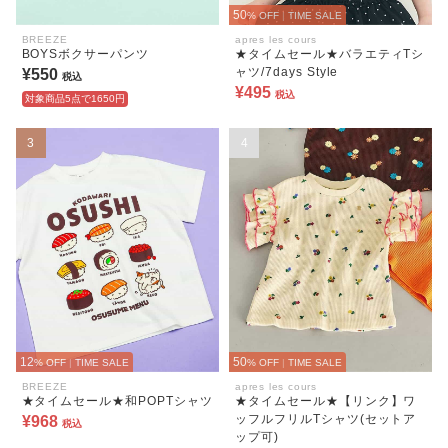
50
% OFF
|
TIME SALE
BREEZE
apres les cours
BOYSボクサーパンツ
★タイムセール★バラエティTシ
ャツ/7days Style
¥550
税込
¥495
税込
対象商品5点で1650円
3
4
12
50
% OFF
|
TIME SALE
% OFF
|
TIME SALE
BREEZE
apres les cours
★タイムセール★和POPTシャツ
★タイムセール★【リンク】ワ
ッフルフリルTシャツ(セットア
¥968
税込
ップ可)