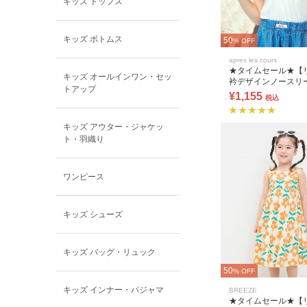
キッズ トップス
BOBOCHOSES
キッズ ボトムス
50
% OFF
allolun.
apres les cours
★タイムセール★【
キッズ オールインワン・セッ
衿デザインノースリ
ICE RING
トアップ
プス
¥1,155
税込
キッズ アウター・ジャケッ
ト・羽織り
ワンピース
キッズ シューズ
キッズ バッグ・リュック
50
% OFF
キッズ インナー・パジャマ
BREEZE
★タイムセール★【