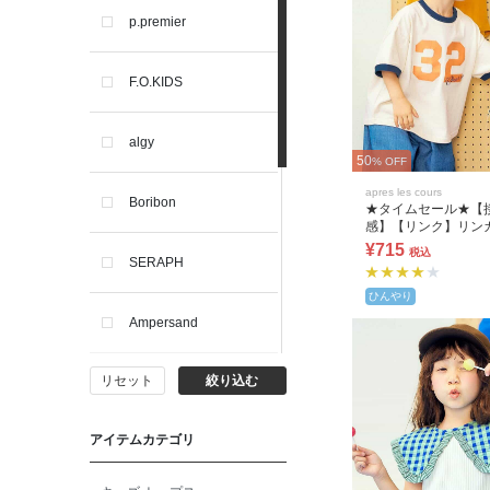
p.premier
F.O.KIDS
algy
50
% OFF
apres les cours
Boribon
★タイムセール★【
感】【リンク】リン
バリングTシャツ
¥715
税込
SERAPH
ひんやり
Ampersand
リセット
絞り込む
BIT'Z
アイテムカテゴリ
toitoitoi