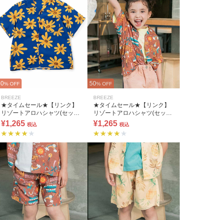
50
50
% OFF
% OFF
BREEZE
BREEZE
★タイムセール★【リンク】
★タイムセール★【リンク】
リゾートアロハシャツ(セット
リゾートアロハシャツ(セット
アップ可)
アップ可)
¥1,265
¥1,265
税込
税込