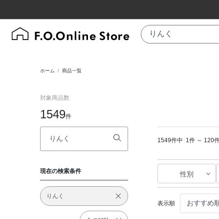
ホーム
商品一覧
対象商品数
1549
件
1549件中
1件 ～ 12
現在の検索条件
性別
りんく
表示順