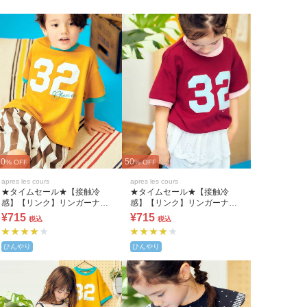
50
50
% OFF
% OFF
apres les cours
apres les cours
★タイムセール★【接触冷
★タイムセール★【接触冷
感】【リンク】リンガーナン
感】【リンク】リンガーナン
バリングTシャツ
バリングTシャツ
¥715
¥715
税込
税込
ひんやり
ひんやり