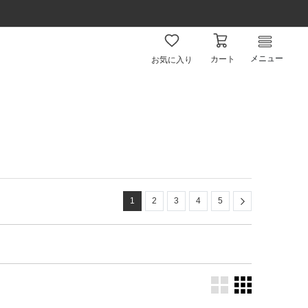
メニュー
カート
お気に入り
Next
1
2
3
4
5