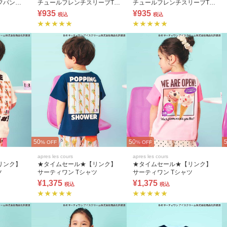
フパンツ
チュールフレンチスリーブTシ
チュールフレンチスリーブTシ
可) 5分丈
ャツ
ャツ
¥935
¥935
税込
税込
50
50
% OFF
% OFF
apres les cours
apres les cours
リンク】
★タイムセール★【リンク】
★タイムセール★【リンク】
ツ
サーティワン Tシャツ
サーティワン Tシャツ
¥1,375
¥1,375
税込
税込