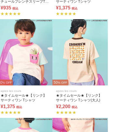
チュールフレンチスリーブTシ
サーティワン Tシャツ
ャツ
¥935
¥1,375
税込
税込
50
50
% OFF
% OFF
apres les cours
apres les cours
★タイムセール★【リンク】
★タイムセール★【リンク】
サーティワン Tシャツ
サーティワン Tシャツ(大人)
¥1,375
¥2,200
税込
税込