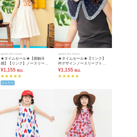
50
50
% OFF
% OFF
apres les cours
apres les cours
★タイムセール★【接触冷
★タイムセール★【リンク】
感】【リンク】ノースリーブ
衿デザインノースリーブトッ
プリーツナンバリングワンピ
プス
¥1,155
¥1,155
税込
税込
ース
ひんやり