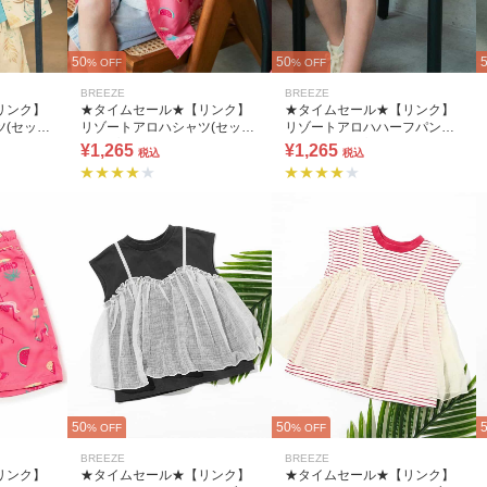
50
50
% OFF
% OFF
BREEZE
BREEZE
リンク】
★タイムセール★【リンク】
★タイムセール★【リンク】
ツ(セット
リゾートアロハシャツ(セット
リゾートアロハハーフパンツ
アップ可)
(セットアップ可) 5分丈
¥1,265
¥1,265
税込
税込
50
50
% OFF
% OFF
BREEZE
BREEZE
リンク】
★タイムセール★【リンク】
★タイムセール★【リンク】