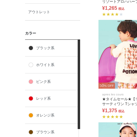
リゾートアロハハー
(セットアップ
¥1,265
税込
アウトレット
カラー
ブラック系
ホワイト系
ピンク系
50
% OFF
apres les cours
レッド系
★タイムセール★【
サーティワン Tシャ
¥1,375
税込
オレンジ系
ブラウン系