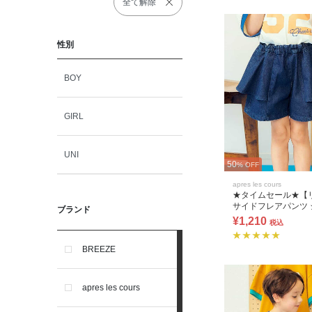
全て解除
性別
BOY
GIRL
UNI
50
% OFF
apres les cours
★タイムセール★【
サイドフレアパンツ ショート
ブランド
丈
¥1,210
税込
BREEZE
apres les cours