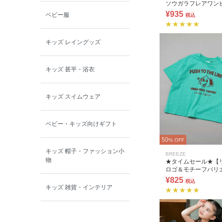
ソウガラフレアワン
¥935
ベビー服
税込
キッズ レイングッズ
キッズ 甚平・浴衣
キッズ スイムウェア
ベビー・キッズ向けギフト
50
% OFF
キッズ 帽子・ファッション小
BREEZE
物
★タイムセール★【
ロゴ＆モチーフバリ
ンTシャツ
¥825
税込
キッズ 雑貨・インテリア