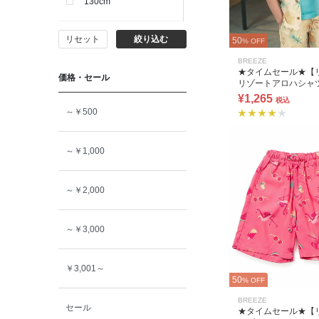
130cm
リセット
絞り込む
140cm
50
% OFF
BREEZE
★タイムセール★【
価格・セール
150cm
リゾートアロハシャ
アップ可)
¥1,265
税込
～￥500
160cm
～￥1,000
～￥2,000
～￥3,000
￥3,001～
50
% OFF
BREEZE
セール
★タイムセール★【