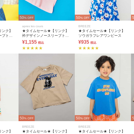
50
50
% OFF
% OFF
apres les cours
BREEZE
リンク】
★タイムセール★【リンク】
★タイムセール★【リンク】
ーブトッ
衿デザインノースリーブトッ
ソウガラフレアワンピース
プス
¥1,155
¥935
税込
税込
50
50
% OFF
% OFF
BREEZE
BREEZE
リンク】
★タイムセール★【リンク】
★タイムセール★【リンク】