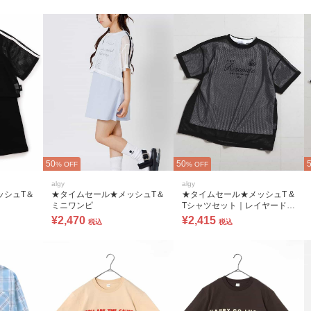
50
50
% OFF
% OFF
algy
algy
ッシュT＆
★タイムセール★メッシュT＆
★タイムセール★メッシュT &
ミニワンピ
Tシャツセット｜レイヤードコ
ーデ 2枚セット
¥2,470
¥2,415
税込
税込