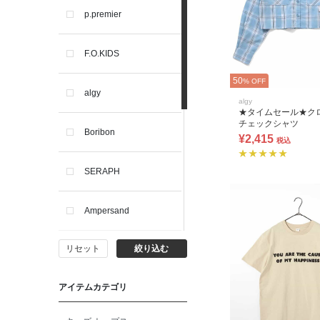
p.premier
F.O.KIDS
50
% OFF
algy
algy
★タイムセール★ク
チェックシャツ
Boribon
¥2,415
税込
SERAPH
Ampersand
リセット
絞り込む
BIT'Z
アイテムカテゴリ
toitoitoi