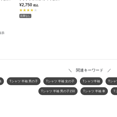
全9色 リンク
¥2,750
税込
在庫なし
表示
＼ 関連キーワード ／
袖
Tシャツ 半袖 男の子
Tシャツ 半袖 女の子
Tシャツ半袖
Tシャ
Tシャツ 半袖 男の子150
Tシャツ 半袖 車
T