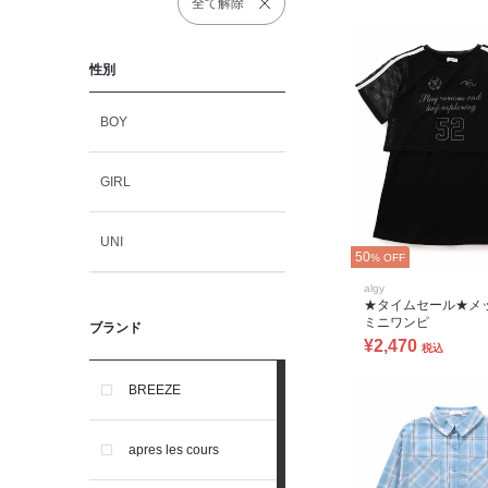
全て解除
性別
BOY
GIRL
UNI
50
% OFF
algy
★タイムセール★メ
ミニワンピ
ブランド
¥2,470
税込
BREEZE
apres les cours