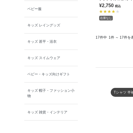
全9色 リンク
¥2,750
税込
ベビー服
在庫なし
キッズ レイングッズ
17件中
1件 ～ 17件を
キッズ 甚平・浴衣
キッズ スイムウェア
ベビー・キッズ向けギフト
キッズ 帽子・ファッション小
Tシャツ 半
物
キッズ 雑貨・インテリア