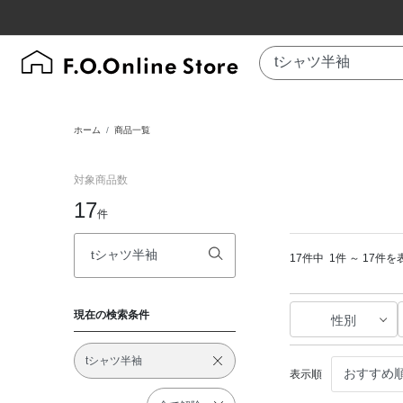
ホーム
商品一覧
対象商品数
17
件
17件中
1件 ～ 17件を
現在の検索条件
性別
tシャツ半袖
表示順