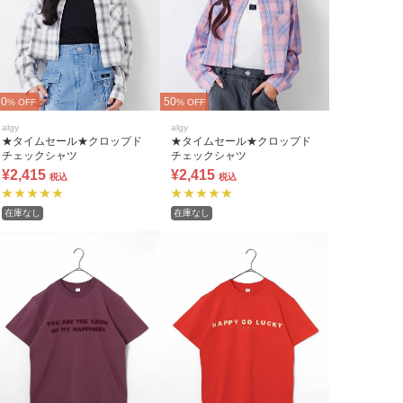
50
50
% OFF
% OFF
algy
algy
★タイムセール★クロップド
★タイムセール★クロップド
チェックシャツ
チェックシャツ
¥2,415
¥2,415
税込
税込
在庫なし
在庫なし