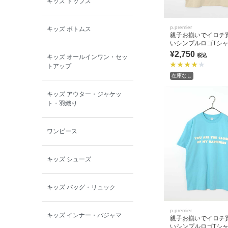
キッズ トップス
BOBOCHOSES
p.premier
キッズ ボトムス
allolun.
親子お揃いでイロチ
いシンプルロゴTシャ
全9色 リンク
¥2,750
税込
キッズ オールインワン・セッ
ICE RING
トアップ
在庫なし
キッズ アウター・ジャケッ
ト・羽織り
ワンピース
キッズ シューズ
キッズ バッグ・リュック
p.premier
キッズ インナー・パジャマ
親子お揃いでイロチ
いシンプルロゴTシャ