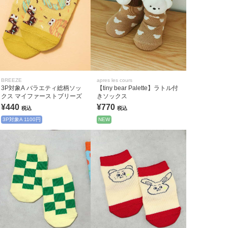
BREEZE
apres les cours
3P対象A バラエティ総柄ソッ
【tiny bear Palette】ラトル付
クス マイファーストブリーズ
きソックス
¥440
¥770
税込
税込
3P対象A 1100円
NEW