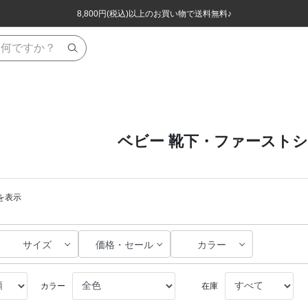
ほぼ全品半額！！8/12(水)お昼12:59まで！！
ほぼ全品半額！！8/12(水)お昼12:59まで！！
8,800円(税込)以上のお買い物で送料無料♪
8,800円(税込)以上のお買い物で送料無料♪
ベビー 靴下・ファースト
件を表示
サイズ
価格・セール
カラー
カラー
在庫