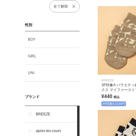
全て解除
性別
BOY
GIRL
UNI
BREEZE
3P対象A バラエテ
クス マイファースト
¥440
ブランド
税込
3P対象A 1100円
BREEZE
apres les cours