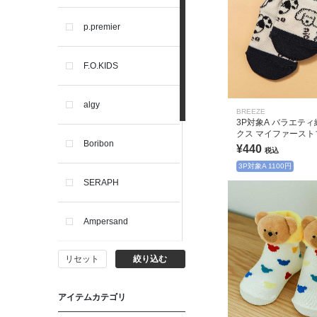
p.premier
F.O.KIDS
algy
BREEZE
3P対象A バラエテ
クス マイファースト
Boribon
¥440
税込
3P対象A 1100円
SERAPH
Ampersand
リセット
絞り込む
BIT'Z
アイテムカテゴリ
toitoitoi