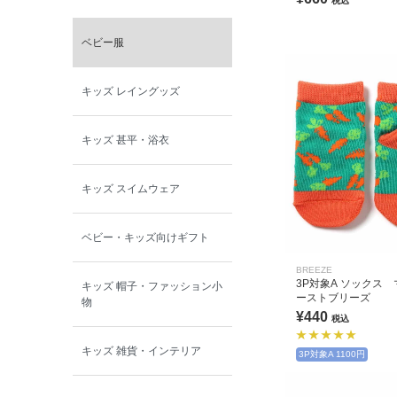
税込
ベビー服
キッズ レイングッズ
キッズ 甚平・浴衣
キッズ スイムウェア
ベビー・キッズ向けギフト
BREEZE
3P対象A ソックス
キッズ 帽子・ファッション小
ーストブリーズ
物
¥440
税込
キッズ 雑貨・インテリア
3P対象A 1100円