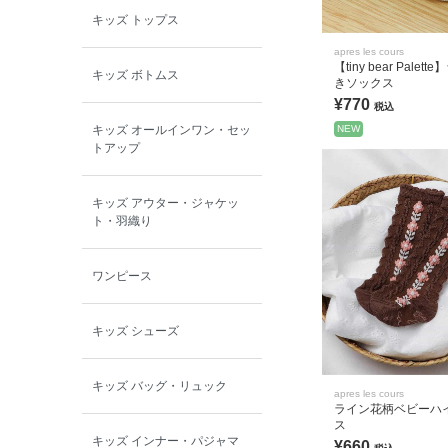
キッズ トップス
BOBOCHOSES
apres les cours
【tiny bear Palet
キッズ ボトムス
きソックス
allolun.
¥770
税込
NEW
キッズ オールインワン・セッ
ICE RING
トアップ
キッズ アウター・ジャケッ
ト・羽織り
ワンピース
キッズ シューズ
キッズ バッグ・リュック
apres les cours
ライン花柄ベビーハ
ス
キッズ インナー・パジャマ
¥660