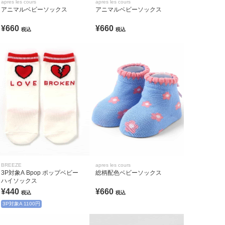
apres les cours
apres les cours
アニマルベビーソックス
アニマルベビーソックス
¥660
¥660
税込
税込
BREEZE
apres les cours
3P対象A Bpop ポップベビー
総柄配色ベビーソックス
ハイソックス
¥440
¥660
税込
税込
3P対象A 1100円