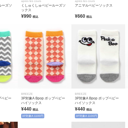
apres les cours
apres les cours
ルーズソ
くしゅくしゅベビールーズソ
アニマルベビーソックス
ックス
¥990
¥660
税込
税込
BREEZE
BREEZE
ップベビー
3P対象A Bpop ポップベビー
3P対象A Bpop ポップベビー
ハイソックス
ハイソックス
¥440
¥440
税込
税込
3P対象A 1100円
3P対象A 1100円