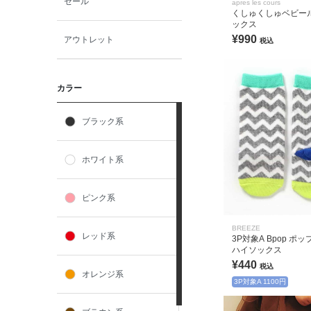
セール
apres les cours
くしゅくしゅベビー
ックス
¥990
アウトレット
税込
カラー
ブラック系
ホワイト系
ピンク系
BREEZE
レッド系
3P対象A Bpop ポ
ハイソックス
¥440
税込
オレンジ系
3P対象A 1100円