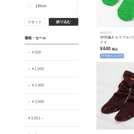
130cm
リセット
絞り込む
140cm
BREEZE
3P対象A カラフル
価格・セール
150cm
クス
¥440
税込
～￥500
160cm
3P対象A 1100円
～￥1,000
～￥2,000
～￥3,000
￥3,001～