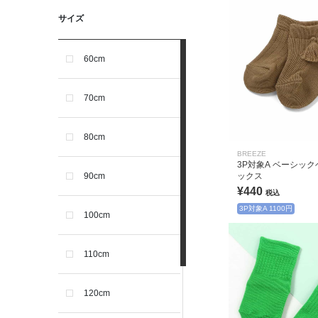
サイズ
60cm
70cm
80cm
BREEZE
3P対象A ベーシッ
ックス
90cm
¥440
税込
3P対象A 1100円
100cm
110cm
120cm