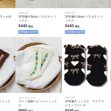
BREEZE
BREEZE
te】ラトル付
3P対象A Bpop バラエティソ
3P対象A Bpop バラエティソ
ックス
ックス
¥440
¥440
税込
税込
3P対象A 1100円
3P対象A 1100円
apres les cours
BREEZE
イソック
ライン花柄ベビーハイソック
3P対象A ソックス マイファ
ス
ーストブリーズ
¥660
¥440