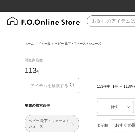
ホーム
ベビー服
ベビー 靴下・ファーストシューズ
対象商品数
113
件
113件中
1件 ～ 113
現在の検索条件
性別
ベビー 靴下・ファースト
表示順
シューズ