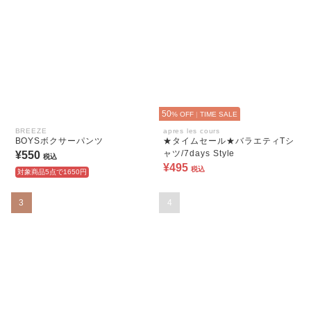
50
% OFF
|
TIME SALE
BREEZE
apres les cours
BOYSボクサーパンツ
★タイムセール★バラエティTシ
ャツ/7days Style
¥550
税込
¥495
税込
対象商品5点で1650円
3
4