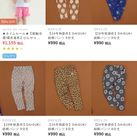
50
% OFF
apres les cours
BREEZE
BREEZE
★タイムセール★【接触冷
【26年秋新作】DAISUKI
【26年秋新作】DAISUKI
感/吸水速乾】ひんやりバ
総柄パンツ 9分丈
総柄パンツ 9分丈
ラエティGIRLSパジャマ 4
¥1,155
¥990
¥990
税込
税込
税込
分丈
ひんやり
BREEZE
BREEZE
BREEZE
【26年秋新作】DAISUKI
【26年秋新作】DAISUKI
【26年秋新作】DAISUKI
総柄パンツ 9分丈
総柄パンツ 9分丈
総柄パンツ 9分丈
¥990
¥990
¥990
税込
税込
税込