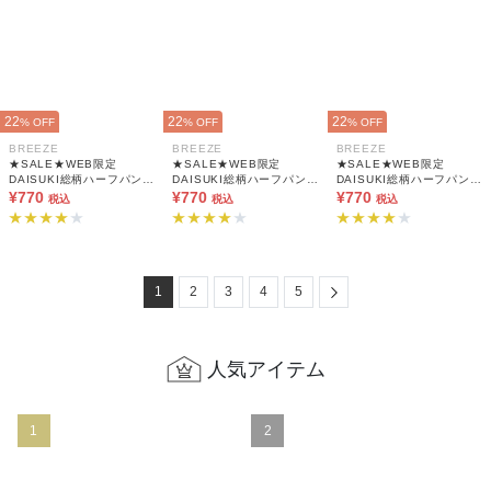
22
22
22
% OFF
% OFF
% OFF
BREEZE
BREEZE
BREEZE
★SALE★WEB限定
★SALE★WEB限定
★SALE★WEB限定
DAISUKI総柄ハーフパンツ
DAISUKI総柄ハーフパンツ
DAISUKI総柄ハーフパンツ
5分丈
¥770
5分丈
¥770
5分丈
¥770
税込
税込
税込
Next
1
2
3
4
5
人気アイテム
1
2