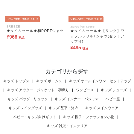
12
50
% OFF
|
TIME SALE
% OFF
|
TIME SALE
BREEZE
apres les cours
★タイムセール★和POPTシャツ
★タイムセール★【リンク】ワ
ッフルフリルTシャツ(セットア
¥968
税込
ップ可)
¥495
税込
カテゴリから探す
キッズ トップス
|
キッズ ボトムス
|
キッズ オールインワン・セットアップ
|
キッズ アウター・ジャケット・羽織り
|
ワンピース
|
キッズ シューズ
|
キッズ バッグ・リュック
|
キッズ インナー・パジャマ
|
ベビー服
|
キッズ レイングッズ
|
キッズ 甚平・浴衣
|
キッズ スイムウェア
|
ベビー・キッズ向けギフト
|
キッズ 帽子・ファッション小物
|
キッズ 雑貨・インテリア