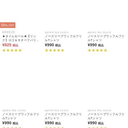
50
% OFF
BREEZE
apres les cours
apres les cours
★タイムセール★【リン
ノースリーブワッフルフリ
ノースリーブワッフルフリ
ク】ロゴ＆モチーフバリエ
ルTシャツ
ルTシャツ
ーションTシャツ
¥825
¥990
¥990
税込
税込
税込
apres les cours
apres les cours
apres les cours
ノースリーブワッフルフリ
ノースリーブワッフルフリ
ノースリーブワッフルフリ
ルTシャツ
ルTシャツ
ルTシャツ
¥990
¥990
¥990
税込
税込
税込