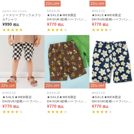
22
22
% OFF
% OFF
apres les cours
BREEZE
BREEZE
ノースリーブワッフルフリ
★SALE★WEB限定
★SALE★WEB限定
ルTシャツ
DAISUKI総柄ハーフパンツ
DAISUKI総柄ハーフパンツ
¥990
5分丈
¥770
5分丈
¥770
税込
税込
税込
22
22
22
% OFF
% OFF
% OFF
BREEZE
BREEZE
BREEZE
★SALE★WEB限定
★SALE★WEB限定
★SALE★WEB限定
DAISUKI総柄ハーフパンツ
DAISUKI総柄ハーフパンツ
DAISUKI総柄ハーフパンツ
5分丈
¥770
5分丈
¥770
5分丈
¥770
税込
税込
税込