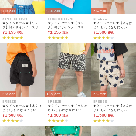
50
50
15
% OFF
% OFF
% OFF
apres les cours
apres les cours
BREEZE
★タイムセール★【リン
★タイムセール★【リン
★タイムセール★【水をは
ク】衿デザインノースリー
ク】衿デザインノースリー
じく/しわになりにくい】
ブトップス
¥1,155
ブトップス
¥1,155
水陸両用パンツ 4分丈_UV
¥1,500
税込
税込
税込
カット/撥水加工
15
15
15
% OFF
% OFF
% OFF
BREEZE
BREEZE
BREEZE
★タイムセール★【水をは
★タイムセール★【水をは
★タイムセール★【水をは
じく/しわになりにくい】
じく/しわになりにくい】
じく/しわになりにくい】
水陸両用パンツ 4分丈_UV
¥1,500
水陸両用パンツ 4分丈_UV
¥1,500
水陸両用パンツ 4分丈_UV
¥1,500
税込
税込
税込
カット/撥水加工
カット/撥水加工
カット/撥水加工