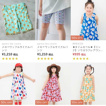
50
% OFF
apres les cours
apres les cours
BREEZE
メローワッフルサイクルパ
メローワッフルサイクルパ
★タイムセール★【リン
ンツ
ンツ
ク】ソウガラフレアワンピ
¥1,210
¥1,210
ース
¥935
税込
税込
税込
50
50
50
% OFF
% OFF
% OFF