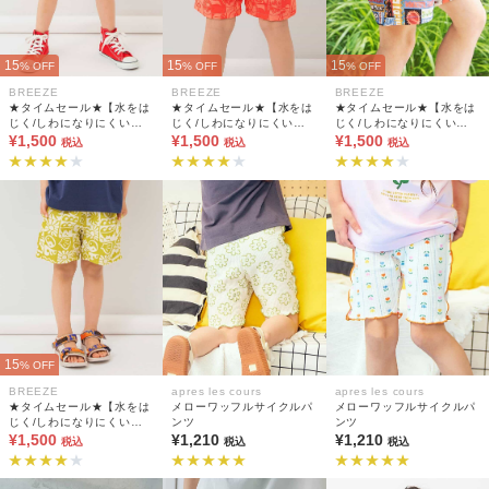
15
15
15
% OFF
% OFF
% OFF
BREEZE
BREEZE
BREEZE
★タイムセール★【水をは
★タイムセール★【水をは
★タイムセール★【水をは
じく/しわになりにくい】
じく/しわになりにくい】
じく/しわになりにくい】
水陸両用パンツ 4分丈_UV
¥1,500
水陸両用パンツ 4分丈_UV
¥1,500
水陸両用パンツ 4分丈_UV
¥1,500
税込
税込
税込
カット/撥水加工
カット/撥水加工
カット/撥水加工
15
% OFF
BREEZE
apres les cours
apres les cours
★タイムセール★【水をは
メローワッフルサイクルパ
メローワッフルサイクルパ
じく/しわになりにくい】
ンツ
ンツ
水陸両用パンツ 4分丈_UV
¥1,500
¥1,210
¥1,210
税込
税込
税込
カット/撥水加工