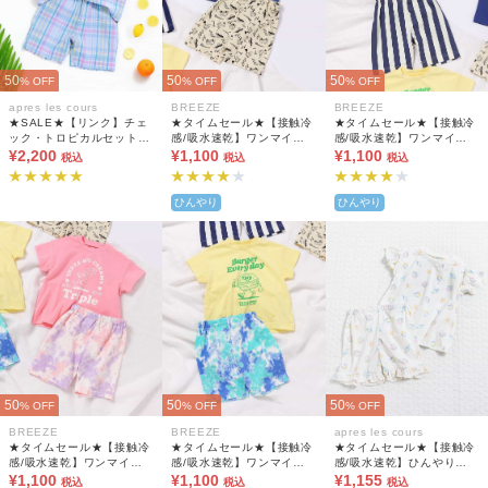
50
50
50
% OFF
% OFF
% OFF
apres les cours
BREEZE
BREEZE
★SALE★【リンク】チェ
★タイムセール★【接触冷
★タイムセール★【接触冷
ック・トロピカルセットア
感/吸水速乾】ワンマイル
感/吸水速乾】ワンマイル
¥2,200
ップ 5分丈
パジャマ
¥1,100
パジャマ
¥1,100
税込
税込
税込
ひんやり
ひんやり
50
50
50
% OFF
% OFF
% OFF
BREEZE
BREEZE
apres les cours
★タイムセール★【接触冷
★タイムセール★【接触冷
★タイムセール★【接触冷
感/吸水速乾】ワンマイル
感/吸水速乾】ワンマイル
感/吸水速乾】ひんやりバ
パジャマ
¥1,100
パジャマ
¥1,100
ラエティGIRLSパジャマ 4
¥1,155
税込
税込
税込