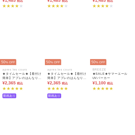
¥1,485
¥1,485
¥1,485
税込
税込
税込
50
50
50
% OFF
% OFF
% OFF
apres les cours
apres les cours
BREEZE
★タイムセール★【着付け
★タイムセール★【着付け
★SALE★サマーエール
簡単】アプレのはんなり
簡単】アプレのはんなり
UVパーカー
GIRLS 2WAYセパレート
¥2,365
GIRLS 2WAYセパレート
¥2,365
¥1,100
税込
税込
税込
浴衣(帯セット)
浴衣(帯セット)
動画あり
動画あり