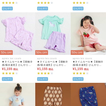
分丈
ひんやり
ひんやり
ひんやり
50
50
50
% OFF
% OFF
% OFF
apres les cours
apres les cours
apres les cours
★タイムセール★【接触冷
★タイムセール★【接触冷
★タイムセール★【接触冷
感/吸水速乾】ひんやりバ
感/吸水速乾】ひんやりバ
感/吸水速乾】ひんやりバ
ラエティGIRLSパジャマ 4
¥1,155
ラエティGIRLSパジャマ 4
¥1,155
ラエティGIRLSパジャマ 4
¥1,155
税込
税込
税込
分丈
分丈
分丈
ひんやり
ひんやり
ひんやり