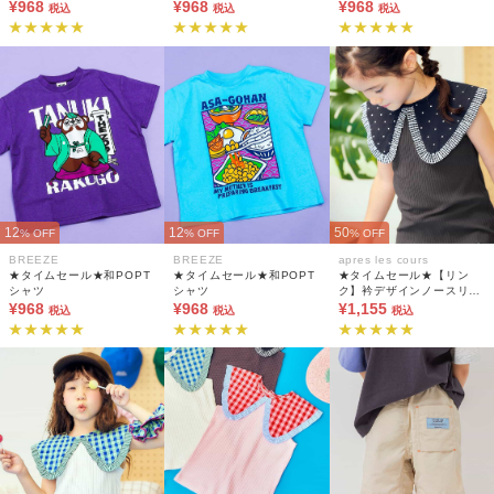
¥968
¥968
¥968
税込
税込
税込
12
12
50
% OFF
% OFF
% OFF
BREEZE
BREEZE
apres les cours
★タイムセール★和POPT
★タイムセール★和POPT
★タイムセール★【リン
シャツ
シャツ
ク】衿デザインノースリー
¥968
¥968
ブトップス
¥1,155
税込
税込
税込