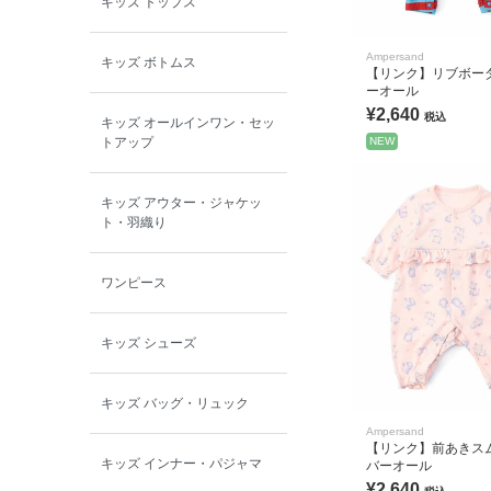
キッズ トップス
BOBOCHOSES
Ampersand
キッズ ボトムス
【リンク】リブボー
allolun.
ーオール
¥2,640
税込
キッズ オールインワン・セッ
ICE RING
NEW
トアップ
キッズ アウター・ジャケッ
ト・羽織り
ワンピース
キッズ シューズ
キッズ バッグ・リュック
Ampersand
【リンク】前あきスム
キッズ インナー・パジャマ
バーオール
¥2,640