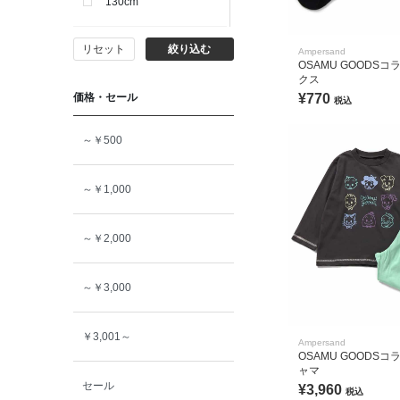
130cm
リセット
絞り込む
140cm
Ampersand
OSAMU GOODS
クス
価格・セール
¥770
150cm
税込
～￥500
160cm
～￥1,000
～￥2,000
～￥3,000
￥3,001～
Ampersand
OSAMU GOODS
ャマ
セール
¥3,960
税込