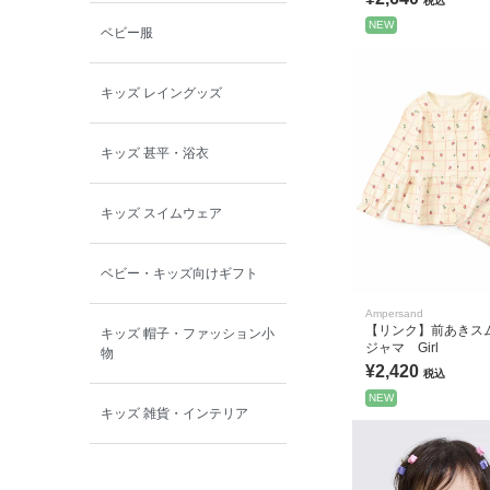
税込
NEW
ベビー服
キッズ レイングッズ
キッズ 甚平・浴衣
キッズ スイムウェア
ベビー・キッズ向けギフト
Ampersand
【リンク】前あきス
キッズ 帽子・ファッション小
ジャマ Girl
物
¥2,420
税込
NEW
キッズ 雑貨・インテリア