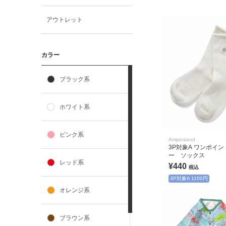
アウトレット
カラー
ブラック系
ホワイト系
ピンク系
Ampersand
3P対象A ワンポイ
ー ソックス
レッド系
¥440
税込
3P対象A 1100円
オレンジ系
ブラウン系