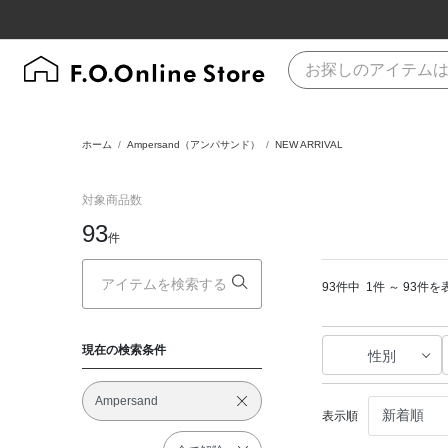
ホーム
Ampersand（アンパサンド）
NEW ARRIVAL
対象商品数
93
件
93件中
1件 ～ 93件を
現在の検索条件
性別
Ampersand
表示順