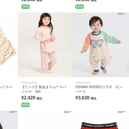
税込
税込
NEW
NEW
Ampersand
Ampersand
ムースパ
【リンク】前あきスムースパ
OSAMU GOODSコラボ ロン
ジャマ Girl
パース
¥2,420
¥3,630
税込
税込
NEW