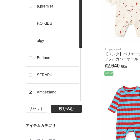
p.premier
F.O.KIDS
algy
Ampersand
【リンク】バリエー
Boribon
ッフルカバーオール
¥2,640
税込
NEW
SERAPH
Ampersand
リセット
絞り込む
BIT'Z
アイテムカテゴリ
toitoitoi