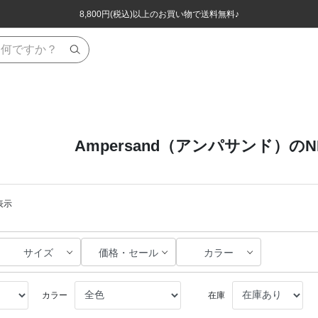
ほぼ全品半額！！8/12(水)お昼12:59まで！！
ほぼ全品半額！！8/12(水)お昼12:59まで！！
8,800円(税込)以上のお買い物で送料無料♪
8,800円(税込)以上のお買い物で送料無料♪
Ampersand（アンパサンド）のNE
表示
サイズ
価格・セール
カラー
カラー
在庫