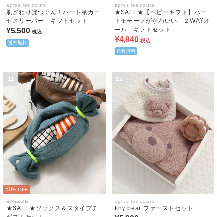
apres les cours
apres les cours
肌ざわりばつぐん！ハート柄ガー
★SALE★【ベビーギフト】ハー
ゼスリーパー ギフトセット
トモチーフがかわいい ２WAYオ
ール ギフトセット
¥5,500
税込
¥4,840
税込
送料無料
送料無料
11
12
50
% OFF
BREEZE
apres les cours
★SALE★ソックス＆スタイプチ
tiny bear ファーストセット
ギフトセット