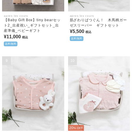
apres les cours
apres les cours
【Baby Gift Box】tiny bearセッ
肌ざわりばつぐん！ 木馬柄ガー
ト2_出産祝い_ギフトセット_出
ゼスリーパー ギフトセット
産準備_ベビーギフト
¥5,500
税込
¥11,000
税込
送料無料
送料無料
9
10
20
% OFF