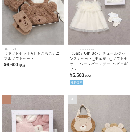
BREEZE
apres les cours
【ギフトセットA】もこもこアニ
【Baby Gift Box】チュールジャ
マルギフトセット
ンスカセット_出産祝い_ギフトセ
ット_ハーフバースデー_ベビーギ
¥6,600
税込
フト
¥5,500
税込
送料無料
3
4