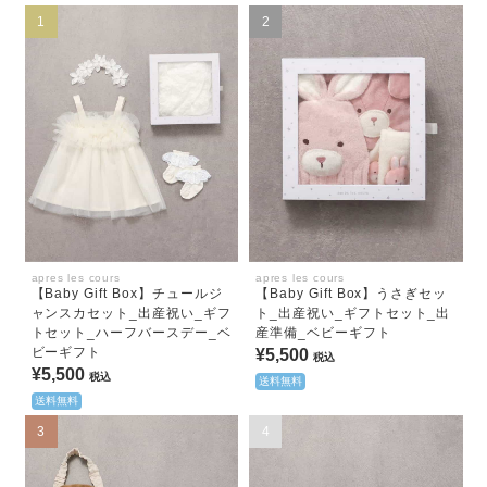
1
2
apres les cours
apres les cours
【Baby Gift Box】チュールジ
【Baby Gift Box】うさぎセッ
ャンスカセット_出産祝い_ギフ
ト_出産祝い_ギフトセット_出
トセット_ハーフバースデー_ベ
産準備_ベビーギフト
ビーギフト
¥5,500
税込
¥5,500
税込
送料無料
送料無料
3
4