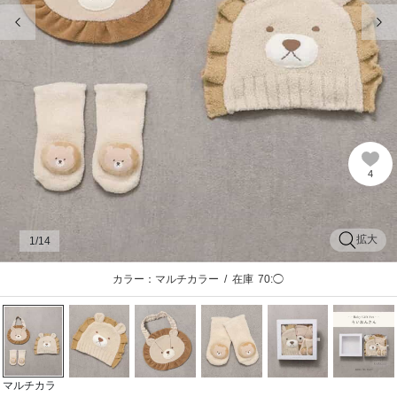
前の画像
次
4
拡大
1
/14
カラー：マルチカラー
/
在庫
70:◯
マルチカラ