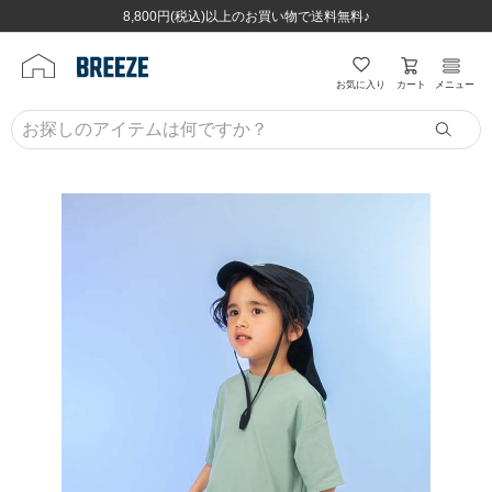
ほぼ全品半額！！8/12(水)お昼12:59まで！！
ほぼ全品半額！！8/12(水)お昼12:59まで！！
8,800円(税込)以上のお買い物で送料無料♪
8,800円(税込)以上のお買い物で送料無料♪
カート
お気に入り
メニュー