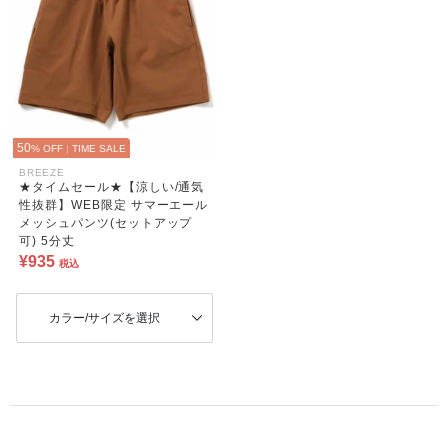
50
% OFF
|
TIME SALE
BREEZE
★タイムセール★【涼しい/通気
性抜群】WEB限定 サマーエール
メッシュパンツ(セットアップ
可) 5分丈
¥935
税込
カラー/サイズを選択