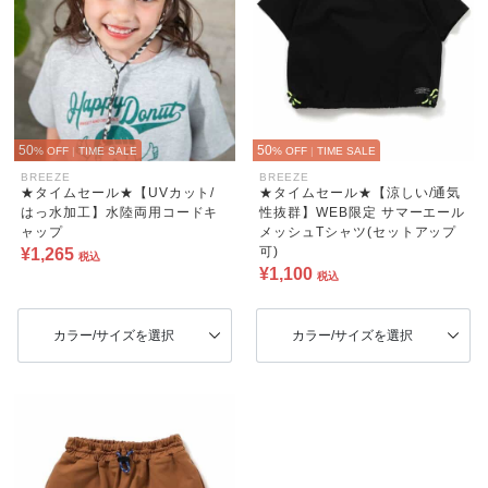
50
50
% OFF
|
TIME SALE
% OFF
|
TIME SALE
BREEZE
BREEZE
★タイムセール★【UVカット/
★タイムセール★【涼しい/通気
はっ水加工】水陸両用コードキ
性抜群】WEB限定 サマーエール
ャップ
メッシュTシャツ(セットアップ
可)
¥1,265
税込
¥1,100
税込
カラー/サイズを選択
カラー/サイズを選択