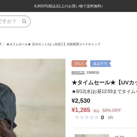
ほぼ全品半額！！8/12(水)お昼12:59まで！！
ほぼ全品半額！！8/12(水)お昼12:59まで！！
8,800円(税込)以上のお買い物で送料無料♪
8,800円(税込)以上のお買い物で送料無料♪
子
★タイムセール★【UVカット/はっ水加工】水陸両用コードキャップ
SALE
返品不可
BREEZE
J368016
★タイムセール★【UVカ
★8/12(水)お昼12:59までタイ
¥2,530
¥1,265
50% OFF
税込
0
（0）