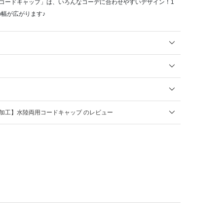
両用コードキャップ」は、いろんなコーデに合わせやすいデザイン！1
幅が広がります♪
水加工】水陸両用コードキャップ のレビュー