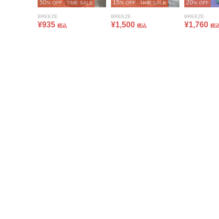
50
15
20
% OFF
|
TIME SALE
% OFF
|
TIME SALE
% OFF
BREEZE
BREEZE
BREEZE
¥935
¥1,500
¥1,760
税込
税込
税