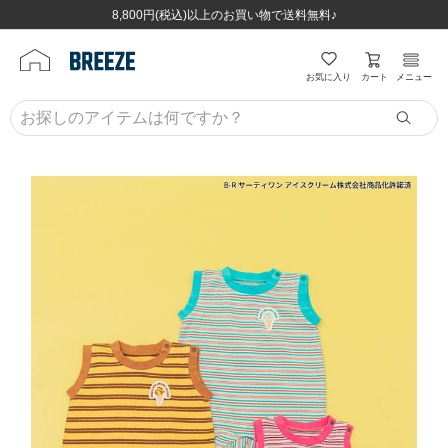
ほぼ全品半額！！8/12(水)お昼12:59まで！！
ほぼ全品半額！！8/12(水)お昼12:59まで！！
8,800円(税込)以上のお買い物で送料無料♪
8,800円(税込)以上のお買い物で送料無料♪
カート
お気に入り
メニュー