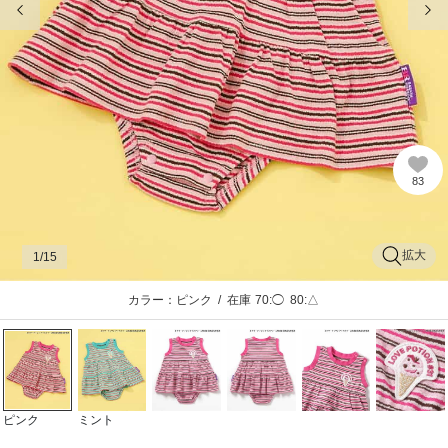
83
拡大
1
/15
カラー：ピンク
/
在庫
70:◯
80:△
ピンク
ミント