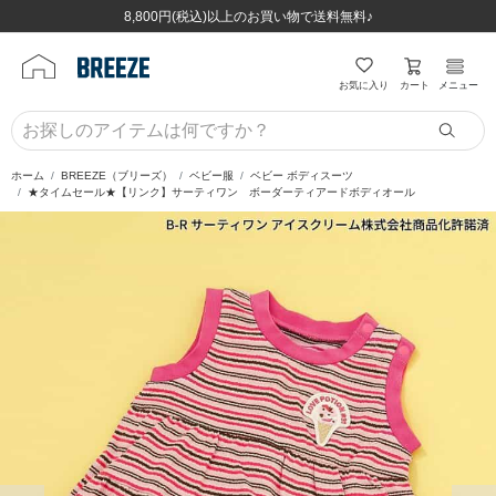
ほぼ全品半額！！8/12(水)お昼12:59まで！！
ほぼ全品半額！！8/12(水)お昼12:59まで！！
8,800円(税込)以上のお買い物で送料無料♪
8,800円(税込)以上のお買い物で送料無料♪
カート
お気に入り
メニュー
ホーム
BREEZE（ブリーズ）
ベビー服
ベビー ボディスーツ
★タイムセール★【リンク】サーティワン ボーダーティアードボディオール
前の画像
次