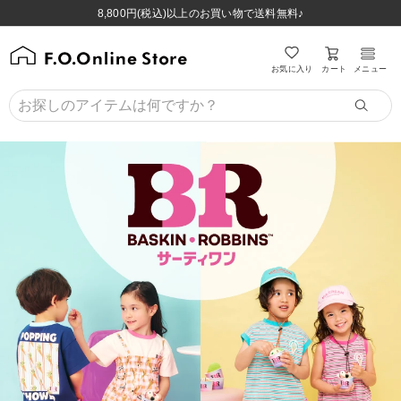
ほぼ全品半額！！8/12(水)お昼12:59まで！！
ほぼ全品半額！！8/12(水)お昼12:59まで！！
8,800円(税込)以上のお買い物で送料無料♪
8,800円(税込)以上のお買い物で送料無料♪
カート
お気に入り
メニュー