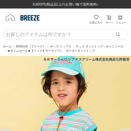
ほぼ全品半額！！8/12(水)お昼12:59まで！！
ほぼ全品半額！！8/12(水)お昼12:59まで！！
8,800円(税込)以上のお買い物で送料無料♪
8,800円(税込)以上のお買い物で送料無料♪
カート
お気に入り
メニュー
ホーム
BREEZE（ブリーズ）
キッズ トップス
キッズ タンクトップ・キャミソール
★タイムセール★【リンク】サーティワン ボーダータンクトップ
前の画像
次