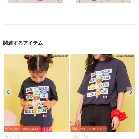
関連するアイテム
前の画像
次の
50
50
% OFF
|
TIME SALE
% OFF
|
TIME SALE
BREEZE
BREEZE