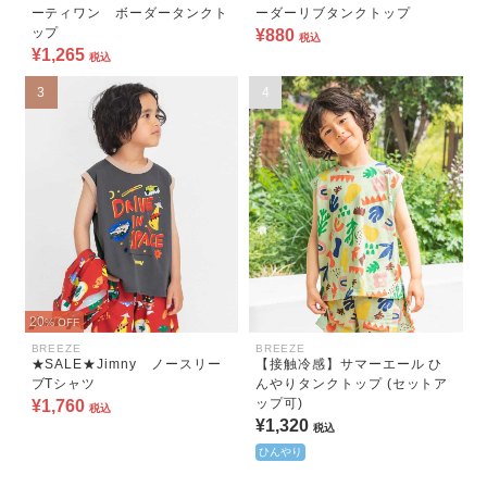
ーティワン ボーダータンクト
ーダーリブタンクトップ
ップ
¥880
税込
¥1,265
税込
3
4
20
% OFF
BREEZE
BREEZE
★SALE★Jimny ノースリー
【接触冷感】サマーエール ひ
ブTシャツ
んやりタンクトップ (セットア
ップ可)
¥1,760
税込
¥1,320
税込
ひんやり