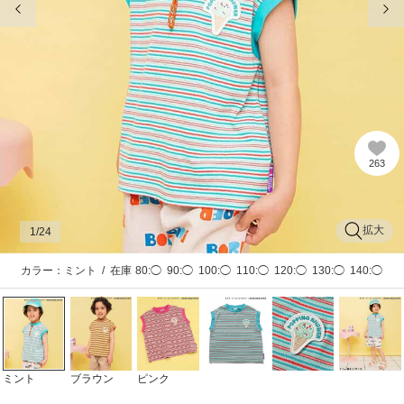
263
拡大
1
/24
カラー：ミント
/
在庫
80:◯
90:◯
100:◯
110:◯
120:◯
130:◯
140:◯
ミント
ブラウン
ピンク