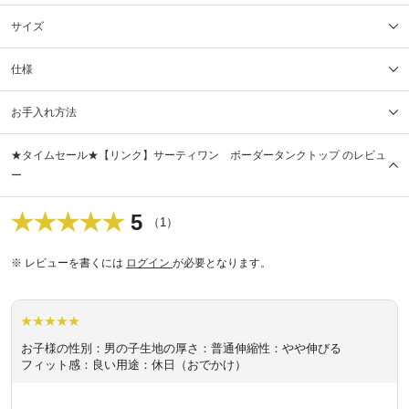
サイズ
仕様
お手入れ方法
★タイムセール★【リンク】サーティワン ボーダータンクトップ のレビュ
ー
5
（1）
※ レビューを書くには
ログイン
が必要となります。
お子様の性別：男の子
生地の厚さ：普通
伸縮性：やや伸びる
フィット感：良い
用途：休日（おでかけ）