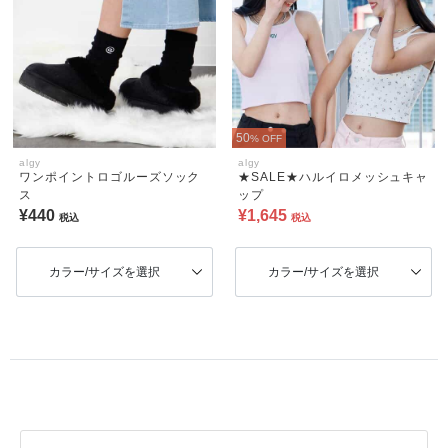
50
% OFF
algy
algy
ワンポイントロゴルーズソック
★SALE★ハルイロメッシュキャ
ス
ップ
¥440
¥1,645
税込
税込
カラー/サイズを選択
カラー/サイズを選択