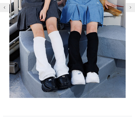
前の画像
次