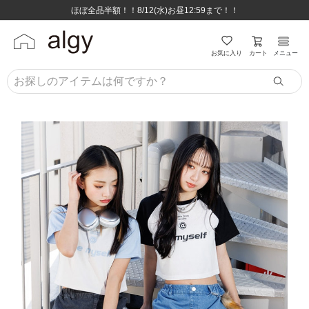
ほぼ全品半額！！8/12(水)お昼12:59まで！！
ほぼ全品半額！！8/12(水)お昼12:59まで！！
8,800円(税込)以上のお買い物で送料無料♪
8,800円(税込)以上のお買い物で送料無料♪
カート
お気に入り
メニュー