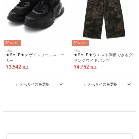
30
20
% OFF
% OFF
algy
algy
★SALE★デザインソールスニー
★SALE★ウエスト調節できるグ
カー
ランジワイドパンツ
¥3,542
¥4,752
税込
税込
カラー/サイズを選択
カラー/サイズを選択