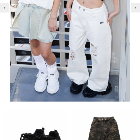
前の画像
次