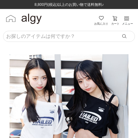
ほぼ全品半額！！8/12(水)お昼12:59まで！！
ほぼ全品半額！！8/12(水)お昼12:59まで！！
8,800円(税込)以上のお買い物で送料無料♪
8,800円(税込)以上のお買い物で送料無料♪
カート
お気に入り
メニュー