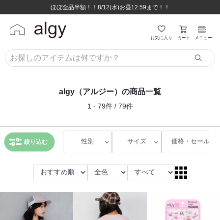
ほぼ全品半額！！8/12(水)お昼12:59まで！！
ほぼ全品半額！！8/12(水)お昼12:59まで！！
8,800円(税込)以上のお買い物で送料無料♪
8,800円(税込)以上のお買い物で送料無料♪
カート
お気に入り
メニュー
algy（アルジー）の商品一覧
1 - 79件 / 79件
性別
サイズ
価格・セール
絞り込む