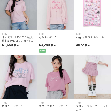
algy
algy
algy
【人気No.1アイテム/再入
もちふわロンT
algy オリジナルシール
荷】algyロゴリンガーTシ
ャツ
¥1,650
¥3,289
¥572
税込
税込
税込
NEW
algy
algy
algy
柄ロゴアップリケT
スタッズロゴアップリケT
フロントベルトプリーツス
カパン