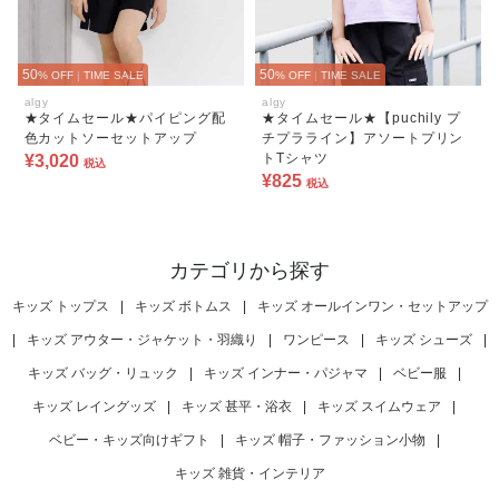
50
50
% OFF
|
TIME SALE
% OFF
|
TIME SALE
algy
algy
★タイムセール★パイピング配
★タイムセール★【puchily プ
色カットソーセットアップ
チプラライン】アソートプリン
トTシャツ
¥3,020
税込
¥825
税込
カテゴリから探す
キッズ トップス
|
キッズ ボトムス
|
キッズ オールインワン・セットアップ
|
キッズ アウター・ジャケット・羽織り
|
ワンピース
|
キッズ シューズ
|
キッズ バッグ・リュック
|
キッズ インナー・パジャマ
|
ベビー服
|
キッズ レイングッズ
|
キッズ 甚平・浴衣
|
キッズ スイムウェア
|
ベビー・キッズ向けギフト
|
キッズ 帽子・ファッション小物
|
キッズ 雑貨・インテリア