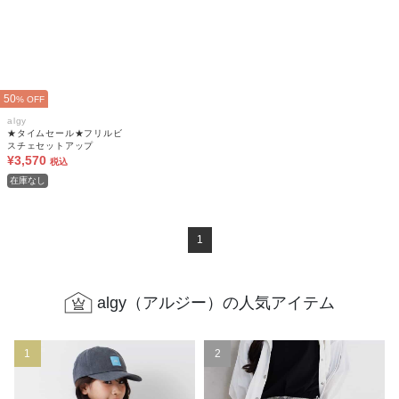
50
% OFF
algy
★タイムセール★フリルビ
スチェセットアップ
¥3,570
税込
在庫なし
1
algy（アルジー）の人気アイテム
1
2