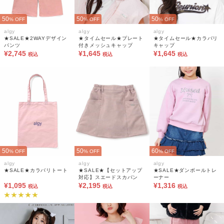
50
50
50
% OFF
% OFF
% OFF
algy
algy
algy
★SALE★2WAYデザイン
★タイムセール★プレート
★タイムセール★カラバリ
パンツ
付きメッシュキャップ
キャップ
¥2,745
¥1,645
¥1,645
税込
税込
税込
50
50
60
% OFF
% OFF
% OFF
algy
algy
algy
★SALE★カラバリトート
★SALE★【セットアップ
★SALE★ダンボールトレ
対応】スエードスカパン
ーナー
¥1,095
¥2,195
¥1,316
税込
税込
税込