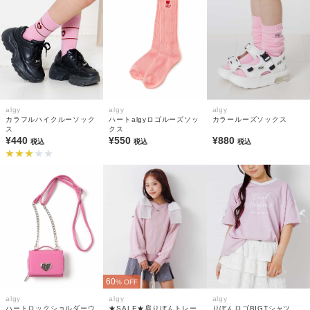
algy
algy
algy
カラフルハイクルーソック
ハートalgyロゴルーズソッ
カラールーズソックス
ス
クス
¥440
¥550
¥880
税込
税込
税込
60
% OFF
algy
algy
algy
ハートロックショルダーウ
★SALE★肩りぼんトレー
りぼんロゴBIGTシャツ