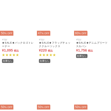
50
47
60
% OFF
% OFF
% OFF
algy
algy
algy
★SALE★バックロゴトレ
★SALE★フラッグチェッ
★SALE★デニムプリーツ
ーナー
ククルーソックス
スカパン
¥1,095
¥220
¥1,756
税込
税込
税込
在庫なし
在庫なし
在庫なし
50
50
50
% OFF
% OFF
% OFF