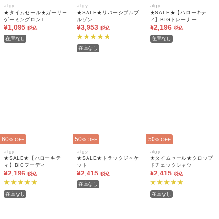
algy
algy
algy
★タイムセール★ガーリー
★SALE★リバーシブルブ
★SALE★【ハローキテ
ゲーミングロンT
ルゾン
ィ】BIGトレーナー
¥1,095
¥3,953
¥2,196
税込
税込
税込
在庫なし
在庫なし
在庫なし
60
50
50
% OFF
% OFF
% OFF
algy
algy
algy
★SALE★【ハローキテ
★SALE★トラックジャケ
★タイムセール★クロップ
ィ】BIGフーディ
ット
ドチェックシャツ
¥2,196
¥2,415
¥2,415
税込
税込
税込
在庫なし
在庫なし
在庫なし