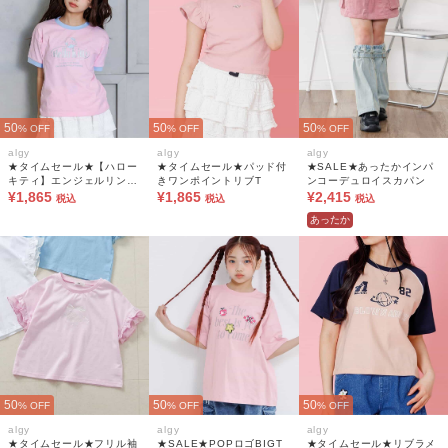
50
50
50
% OFF
% OFF
% OFF
algy
algy
algy
★タイムセール★【ハロー
★タイムセール★パッド付
★SALE★あったかインパ
キティ】エンジェルリンガ
きワンポイントリブT
ンコーデュロイスカパン
ーTシャツ
¥1,865
¥1,865
¥2,415
税込
税込
税込
あったか
50
50
50
% OFF
% OFF
% OFF
algy
algy
algy
★タイムセール★フリル袖
★SALE★POPロゴBIGT
★タイムセール★リブラメ