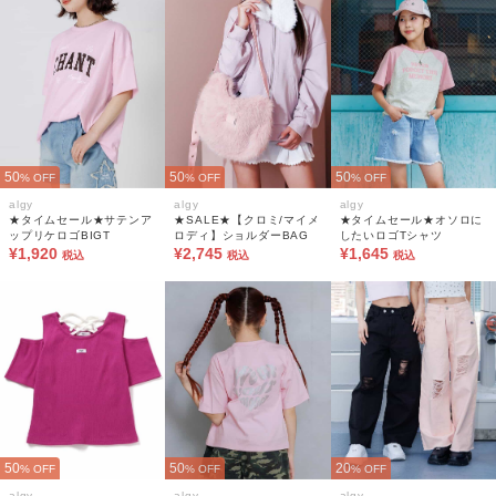
50
50
50
% OFF
% OFF
% OFF
algy
algy
algy
★タイムセール★サテンア
★SALE★【クロミ/マイメ
★タイムセール★オソロに
ップリケロゴBIGT
ロディ】ショルダーBAG
したいロゴTシャツ
¥1,920
¥2,745
¥1,645
税込
税込
税込
50
50
20
% OFF
% OFF
% OFF
algy
algy
algy