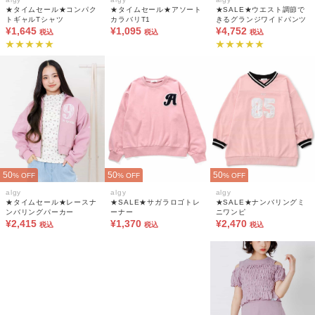
★タイムセール★コンパク
★タイムセール★アソート
★SALE★ウエスト調節で
トギャルTシャツ
カラバリT1
きるグランジワイドパンツ
¥1,645
¥1,095
¥4,752
税込
税込
税込
50
50
50
% OFF
% OFF
% OFF
algy
algy
algy
★タイムセール★レースナ
★SALE★サガラロゴトレ
★SALE★ナンバリングミ
ンバリングパーカー
ーナー
ニワンピ
¥2,415
¥1,370
¥2,470
税込
税込
税込