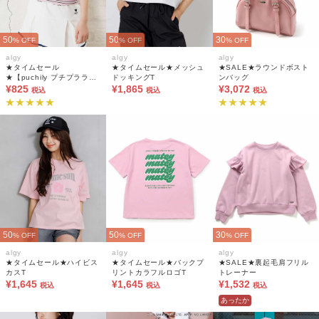
50
50
30
% OFF
% OFF
% OFF
algy
algy
algy
★タイムセール
★タイムセール★メッシュ
★SALE★ラウンドボスト
★【puchily プチプラライ
ドッキングT
ンバッグ
ン】フリルリブTシャツ
¥825
¥1,865
¥3,072
税込
税込
税込
50
50
30
% OFF
% OFF
% OFF
algy
algy
algy
★タイムセール★ハイビス
★タイムセール★バックプ
★SALE★裏起毛肩フリル
カスT
リントカラフルロゴT
トレーナー
¥1,645
¥1,645
¥1,532
税込
税込
税込
あったか