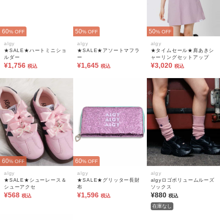
60
50
50
% OFF
% OFF
% OFF
algy
algy
algy
★SALE★ハートミニショ
★SALE★アソートマフラ
★タイムセール★肩あきシ
ルダー
ー
ャーリングセットアップ
¥1,756
¥1,645
¥3,020
税込
税込
税込
60
60
% OFF
% OFF
algy
algy
algy
★SALE★シューレース＆
★SALE★グリッター長財
algyロゴボリュームルーズ
シューアクセ
布
ソックス
¥568
¥1,596
¥880
税込
税込
税込
在庫なし