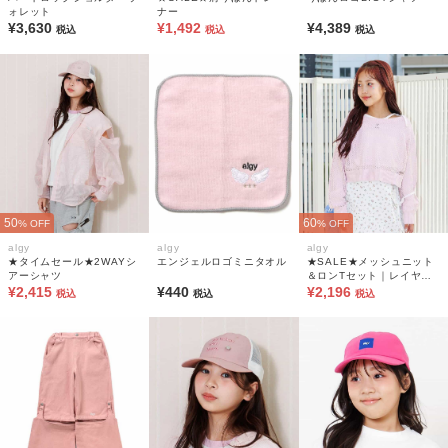
ォレット
ナー
¥3,630
¥1,492
¥4,389
税込
税込
税込
50
60
% OFF
% OFF
algy
algy
algy
★タイムセール★2WAYシ
エンジェルロゴミニタオル
★SALE★メッシュニット
アーシャツ
＆ロンTセット｜レイヤー
¥2,415
¥440
ドコーデ 2枚セット
¥2,196
税込
税込
税込