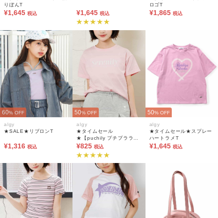
りぼんT
ロゴT
¥1,645
¥1,645
¥1,865
税込
税込
税込
60
50
50
% OFF
% OFF
% OFF
algy
algy
algy
★SALE★リブロンT
★タイムセール
★タイムセール★スプレー
★【puchily プチプラライ
ハートラメT
¥1,316
ン】パールロゴTシャツ
¥825
¥1,645
税込
税込
税込