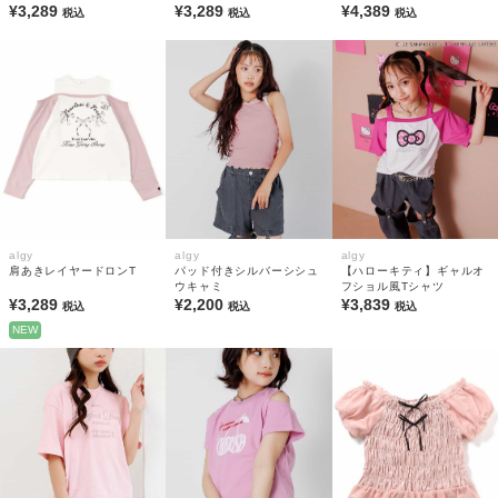
¥3,289
¥3,289
¥4,389
税込
税込
税込
algy
algy
algy
肩あきレイヤードロンT
パッド付きシルバーシシュ
【ハローキティ】ギャルオ
ウキャミ
フショル風Tシャツ
¥3,289
¥2,200
¥3,839
税込
税込
税込
NEW