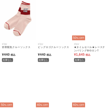
50
% OFF
algy
algy
algy
切替配色クルーソックス
ビッグロゴクルーソックス
★タイムセール★レースナ
ンバリングBIGロンT
¥440
¥440
¥1,645
税込
税込
税込
在庫なし
在庫なし
在庫なし
50
40
60
% OFF
% OFF
% OFF