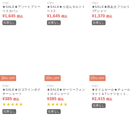
algy
algy
algy
★SALE★アソートプリー
★SALE★りぼんキルトト
★SALE★肩あきフリルリ
ツスカパン
ート2
ブTシャツ
¥1,645
¥1,645
¥1,370
税込
税込
税込
在庫なし
在庫なし
在庫なし
30
30
50
% OFF
% OFF
% OFF
algy
algy
algy
★SALE★ロゴラインボク
★SALE★ガーリーフォン
★タイムセール★チュール
サーショーツ
トロゴショーツ
キャミ＆Tシャツセット｜
¥385
¥385
レイヤードコーデ 2枚セッ
¥2,415
税込
税込
税込
ト
在庫なし
在庫なし
在庫なし