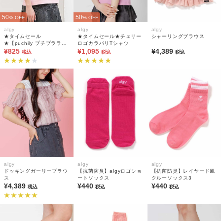
50
50
% OFF
% OFF
algy
algy
algy
★タイムセール
★タイムセール★チェリー
シャーリングブラウス
★【puchily プチプラライ
ロゴカラバリTシャツ
ン】アソートプリントTシ
¥825
¥1,095
¥4,389
税込
税込
税込
ャツ
algy
algy
algy
ドッキングガーリーブラウ
【抗菌防臭】algyロゴショ
【抗菌防臭】レイヤード風
ス
ートソックス
クルーソックス3
¥4,389
¥440
¥440
税込
税込
税込