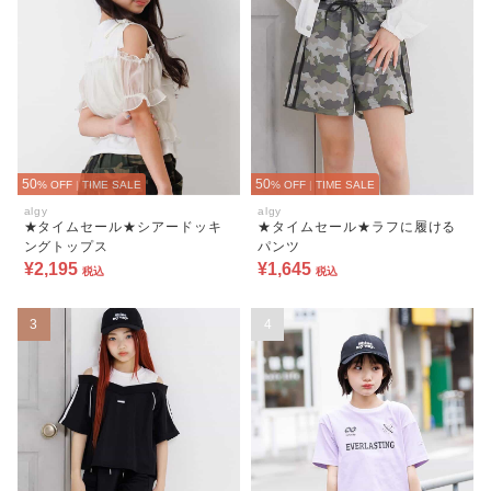
50
50
% OFF
|
TIME SALE
% OFF
|
TIME SALE
algy
algy
★タイムセール★シアードッキ
★タイムセール★ラフに履ける
ングトップス
パンツ
¥2,195
¥1,645
税込
税込
3
4