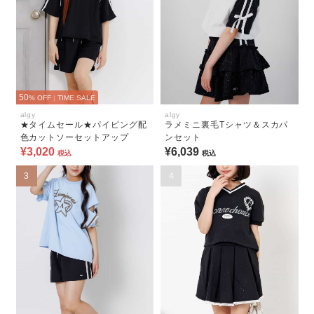
50
% OFF
|
TIME SALE
algy
algy
★タイムセール★パイピング配
ラメミニ裏毛Tシャツ＆スカパ
色カットソーセットアップ
ンセット
¥3,020
¥6,039
税込
税込
3
4