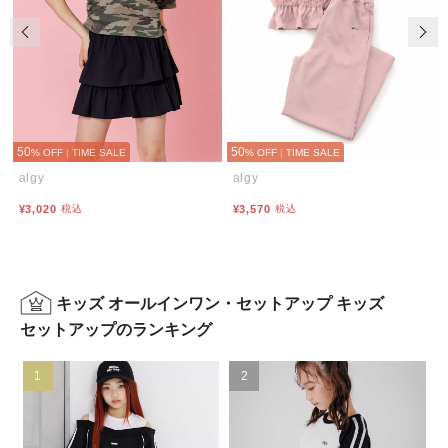
前の画像
次の
50
50
% OFF
|
TIME SALE
% OFF
|
TIME SALE
algy
algy
¥3,020
税込
¥3,570
税込
キッズ オールインワン・セットアップ キッズ
セットアップのランキング
1
2