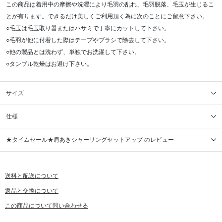
この商品は着用中の摩擦や洗濯により毛羽の乱れ、毛羽脱落、毛玉が生じるこ
とが有ります。できるだけ美しくご利用頂く為に次のことにご留意下さい。
○毛玉は毛玉取り器またはハサミで丁寧にカットして下さい。
○毛羽が他に付着した際はテープやブラシで除去して下さい。
○他の製品とは洗わず、単独でお洗濯して下さい。
○タンブル乾燥はお避け下さい。
サイズ
仕様
★タイムセール★肩あきシャーリングセットアップ のレビュー
送料と配送について
返品と交換について
この商品について問い合わせる