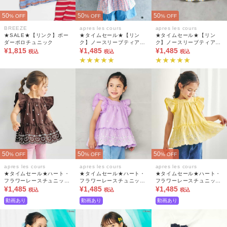
50
50
50
% OFF
% OFF
% OFF
BREEZE
apres les cours
apres les cours
★SALE★【リンク】ボー
★タイムセール★【リン
★タイムセール★【リン
ダーポロチュニック
ク】ノースリーブティアー
ク】ノースリーブティアー
¥1,815
ドフリルチュニック
¥1,485
ドフリルチュニック
¥1,485
税込
税込
税込
50
50
50
% OFF
% OFF
% OFF
apres les cours
apres les cours
apres les cours
★タイムセール★ハート・
★タイムセール★ハート・
★タイムセール★ハート・
フラワーレースチュニック
フラワーレースチュニック
フラワーレースチュニック
(セットアップ可)
¥1,485
(セットアップ可)
¥1,485
(セットアップ可)
¥1,485
税込
税込
税込
動画あり
動画あり
動画あり