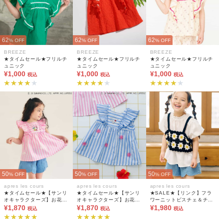
62
62
62
% OFF
% OFF
% OFF
BREEZE
BREEZE
BREEZE
★タイムセール★フリルチ
★タイムセール★フリルチ
★タイムセール★フリルチ
ュニック
ュニック
ュニック
¥1,000
¥1,000
¥1,000
税込
税込
税込
50
50
50
% OFF
% OFF
% OFF
apres les cours
apres les cours
apres les cours
★タイムセール★【サンリ
★タイムセール★【サンリ
★SALE★【リンク】フラ
オキャラクターズ】お花ス
オキャラクターズ】お花ス
ワーニットビスチェ＆チュ
トライプチュニック
¥1,870
トライプチュニック
¥1,870
ニック2Pセット_マシンウ
¥1,980
税込
税込
税込
ォッシャブル