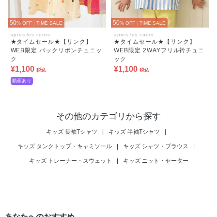
50
50
% OFF
|
TIME SALE
% OFF
|
TIME SALE
apres les cours
apres les cours
★タイムセール★【リンク】
★タイムセール★【リンク】
WEB限定 バックリボンチュニッ
WEB限定 2WAYフリル衿チュニ
ク
ック
¥1,100
¥1,100
税込
税込
動画あり
その他のカテゴリから探す
キッズ 長袖Tシャツ
|
キッズ 半袖Tシャツ
|
キッズ タンクトップ・キャミソール
|
キッズ シャツ・ブラウス
|
キッズ トレーナー・スウェット
|
キッズ ニット・セーター
あなたへのおすすめ