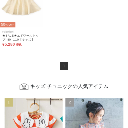
50
% OFF
toitoitoi
★SALE★エドワールトッ
プ_80_110【キッズ】
¥5,280
税込
1
キッズ チュニックの人気アイテム
1
2