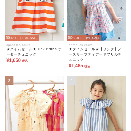
50
50
% OFF
|
TIME SALE
% OFF
|
TIME SALE
apres les cours
apres les cours
★タイムセール★Dick Bruna ボ
★タイムセール★【リンク】ノ
ーダーチュニック
ースリーブティアードフリルチ
ュニック
¥1,650
税込
¥1,485
税込
3
4