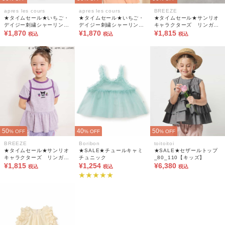
apres les cours
apres les cours
BREEZE
★タイムセール★いちご・
★タイムセール★いちご・
★タイムセール★サンリオ
デイジー刺繍シャーリング
デイジー刺繍シャーリング
キャラクターズ リンガー
トップス
¥1,870
トップス
¥1,870
ドッキングチュニック
¥1,815
税込
税込
税込
50
40
50
% OFF
% OFF
% OFF
BREEZE
Boribon
toitoitoi
★タイムセール★サンリオ
★SALE★チュールキャミ
★SALE★セザールトップ
キャラクターズ リンガー
チュニック
_80_110【キッズ】
ドッキングチュニック
¥1,815
¥1,254
¥6,380
税込
税込
税込