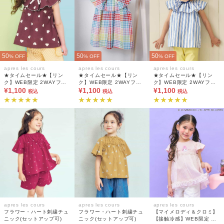
50
50
50
% OFF
% OFF
% OFF
apres les cours
apres les cours
apres les cours
★タイムセール★【リン
★タイムセール★【リン
★タイムセール★【リン
ク】WEB限定 2WAYフリ
ク】WEB限定 2WAYフリ
ク】WEB限定 2WAYフリ
ル衿チュニック
¥1,100
ル衿チュニック
¥1,100
ル衿チュニック
¥1,100
税込
税込
税込
apres les cours
apres les cours
apres les cours
フラワー・ハート刺繍チュ
フラワー・ハート刺繍チュ
【マイメロディ＆クロミ】
ニック(セットアップ可)
ニック(セットアップ可)
【接触冷感】WEB限定 キ