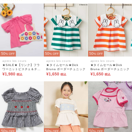
50
50
50
% OFF
% OFF
% OFF
apres les cours
apres les cours
apres les cours
★SALE★【リンク】フラ
★タイムセール★Dick
★タイムセール★Dick
ワーニットビスチェ＆チュ
Bruna ボーダーチュニック
Bruna ボーダーチュニック
ニック2Pセット_マシンウ
¥1,980
¥1,650
¥1,650
税込
税込
税込
ォッシャブル
50
50
50
% OFF
% OFF
% OFF