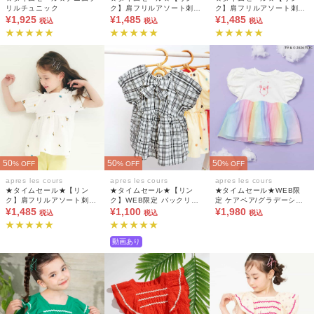
リルチュニック
ク】肩フリルアソート刺繍
ク】肩フリルアソート刺繍
¥1,925
チュニック(セットアップ
¥1,485
チュニック(セットアップ
¥1,485
税込
税込
税込
可)
可)
50
50
50
% OFF
% OFF
% OFF
apres les cours
apres les cours
apres les cours
★タイムセール★【リン
★タイムセール★【リン
★タイムセール★WEB限
ク】肩フリルアソート刺繍
ク】WEB限定 バックリボ
定 ケアベア/グラデーショ
チュニック(セットアップ
¥1,485
ンチュニック
¥1,100
ンチュニック
¥1,980
税込
税込
税込
可)
動画あり