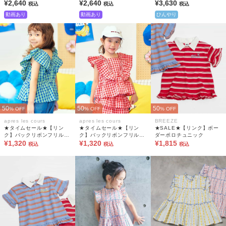
¥2,640
¥2,640
ラキラプリントチュニック
¥3,630
税込
税込
税込
動画あり
動画あり
ひんやり
50
50
50
% OFF
% OFF
% OFF
apres les cours
apres les cours
BREEZE
★タイムセール★【リン
★タイムセール★【リン
★SALE★【リンク】ボー
ク】バックリボンフリルチ
ク】バックリボンフリルチ
ダーポロチュニック
ュニック(セットアップ可)
¥1,320
ュニック(セットアップ可)
¥1,320
¥1,815
税込
税込
税込