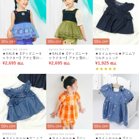
30
30
50
% OFF
% OFF
% OFF
apres les cours
apres les cours
BREEZE
★SALE★【ディズニーキ
★SALE★【ディズニーキ
★タイムセール★デニムフ
ャラクター】アナと雪の女
ャラクター】アナと雪の女
リルチュニック
王 ノースリーブトップス
¥2,695
王 ノースリーブトップス
¥2,695
¥1,925
税込
税込
税込
(セットアップ可)
(セットアップ可)
50
50
50
% OFF
% OFF
% OFF
BREEZE
apres les cours
apres les cours
★タイムセール★デニムフ
★タイムセール★【リン
★タイムセール★【リン