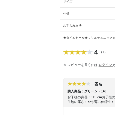
サイズ
仕様
お手入れ方法
★タイムセール★フリルチュニック 
4
（1）
※ レビューを書くには
ログイン
匿名
購入商品：グリーン・140
お子様の身長：115 cm
お子様
生地の厚さ：やや薄い
伸縮性：