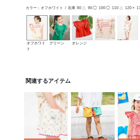
カラー：オフホワイト
/
在庫
80:△
90:◯
100:◯
110:△
120:×
1
オフホワイ
グリーン
オレンジ
ト
関連するアイテム