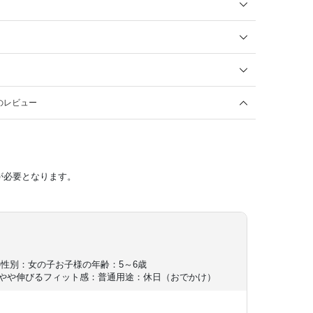
のレビュー
が必要となります。
の性別：女の子
お子様の年齢：5～6歳
やや伸びる
フィット感：普通
用途：休日（おでかけ）