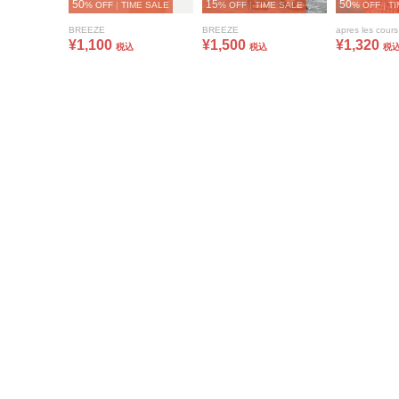
50
15
50
% OFF
|
TIME SALE
% OFF
|
TIME SALE
% OFF
|
TI
BREEZE
BREEZE
apres les cours
¥1,100
¥1,500
¥1,320
税込
税込
税