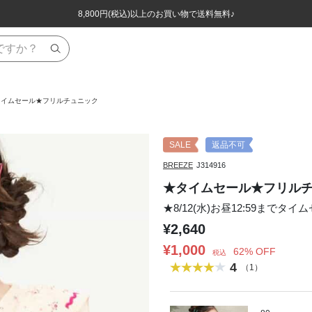
ほぼ全品半額！！8/12(水)お昼12:59まで！！
ほぼ全品半額！！8/12(水)お昼12:59まで！！
8,800円(税込)以上のお買い物で送料無料♪
8,800円(税込)以上のお買い物で送料無料♪
タイムセール★フリルチュニック
SALE
返品不可
BREEZE
J314916
★タイムセール★フリル
★8/12(水)お昼12:59までタイ
¥2,640
¥1,000
62% OFF
税込
4
（1）