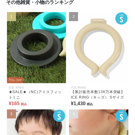
その他雑貨・小物のランキング
1
2
70
% OFF
ICE RING
ICE RING
★SALE★（NC)アイスフィッ
【累計販売本数136万本突破】
トミニ
ICE RING（キッズ） Sサイズ
¥165
¥1,430
税込
税込
3
4