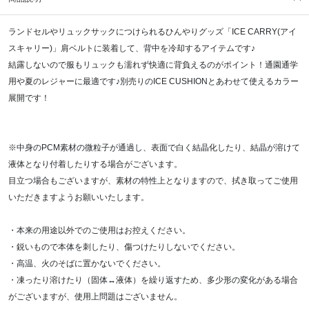
ランドセルやリュックサックにつけられるひんやりグッズ「ICE CARRY(アイ
スキャリー)」肩ベルトに装着して、背中を冷却するアイテムです♪
結露しないので服もリュックも濡れず快適に背負えるのがポイント！通園通学
用や夏のレジャーに最適です♪別売りのICE CUSHIONとあわせて使えるカラー
展開です！
※中身のPCM素材の微粒子が通過し、表面で白く結晶化したり、結晶が溶けて
液体となり付着したりする場合がございます。
目立つ場合もございますが、素材の特性上となりますので、拭き取ってご使用
いただきますようお願いいたします。
・本来の用途以外でのご使用はお控えください。
・鋭いもので本体を刺したり、傷つけたりしないでください。
・高温、火のそばに置かないでください。
・凍ったり溶けたり（固体↔液体）を繰り返すため、多少形の変化がある場合
がございますが、使用上問題はございません。