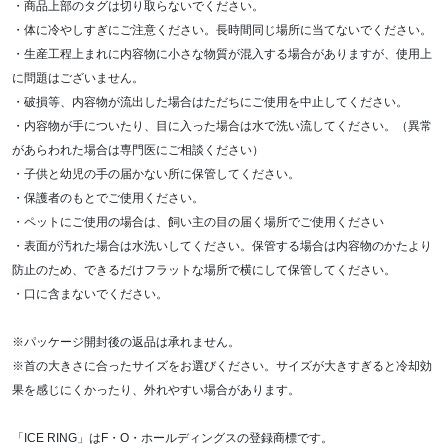
・商品上部のタグは切り取らないでください。
・体に冷やしすぎにご注意ください。長時間同じ場所に当てないでください。
・生産工程上まれに内容物に小さな物質が混入する場合がありますが、使用上
に問題はございません。
・破損等、内容物が流出した場合はただちにご使用を中止してください。
・内容物が手についたり、目に入った場合は水で洗い流してください。（異常
があらわれた場合は専門医にご相談ください）
・子供と幼児の手の届かない所に保管してください。
・保護者のもとでご使用ください。
・ペットにご使用の場合は、飼い主の目の届く場所でご使用ください
・表面が汚れた場合は水洗いしてください。保管する場合は内容物のかたより
防止のため、できるだけフラットな場所で横にして保管してください。
・口に含まないでください。
※パッケージ開封後の返品は承れません。
※首の大きさに合ったサイズをお選びください。サイズが大きすぎると冷却効
果を感じにくかったり、外れやすい場合があります。
「ICE RING」はF・O・ホールディングスの登録商標です。