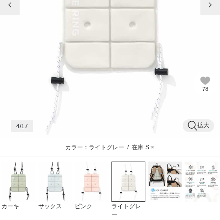
78
拡大
4
/17
カラー：ライトグレー
/
在庫
S:×
カーキ
サックス
ピンク
ライトグレ
ー