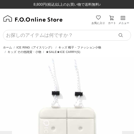
ほぼ全品半額！！8/12(水)お昼12:59まで！！
ほぼ全品半額！！8/12(水)お昼12:59まで！！
8,800円(税込)以上のお買い物で送料無料♪
8,800円(税込)以上のお買い物で送料無料♪
カート
お気に入り
メニュー
ホーム
ICE RING（アイスリング）
キッズ 帽子・ファッション小物
キッズ その他雑貨・小物
★SALE★ICE CARRY(S)
前の画像
次