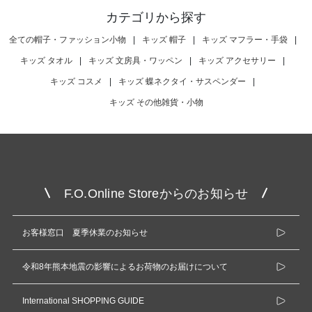
カテゴリから探す
全ての帽子・ファッション小物
|
キッズ 帽子
|
キッズ マフラー・手袋
|
キッズ タオル
|
キッズ 文房具・ワッペン
|
キッズ アクセサリー
|
キッズ コスメ
|
キッズ 蝶ネクタイ・サスペンダー
|
キッズ その他雑貨・小物
F.O.Online Storeからのお知らせ
お客様窓口 夏季休業のお知らせ
令和8年熊本地震の影響によるお荷物のお届けについて
International SHOPPING GUIDE