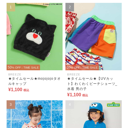
1
2
50
50
% OFF
|
TIME SALE
% OFF
|
TIME SALE
BREEZE
BREEZE
★タイムセール★mojojojoタオ
★タイムセール★【UVカッ
ルキャップ
ト】わくわくビーチショーツ_
水着 男の子
¥1,100
税込
¥1,100
税込
3
4