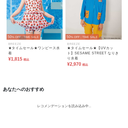
50
50
% OFF
|
TIME SALE
% OFF
|
TIME SALE
BREEZE
BREEZE
★タイムセール★ワンピース水
★タイムセール★【UVカッ
着
ト】SESAME STREET なりき
り水着
¥1,815
税込
¥2,970
税込
あなたへのおすすめ
レコメンデーションを読み込み中...