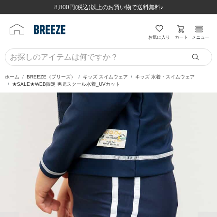
ほぼ全品半額！！8/12(水)お昼12:59まで！！
ほぼ全品半額！！8/12(水)お昼12:59まで！！
8,800円(税込)以上のお買い物で送料無料♪
8,800円(税込)以上のお買い物で送料無料♪
カート
お気に入り
メニュー
ホーム
BREEZE（ブリーズ）
キッズ スイムウェア
キッズ 水着・スイムウェア
★SALE★WEB限定 男児スクール水着_UVカット
前の画像
次