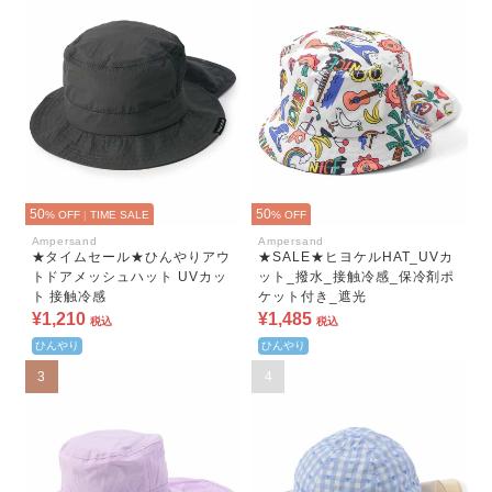
50
50
% OFF
|
TIME SALE
% OFF
Ampersand
Ampersand
★タイムセール★ひんやりアウ
★SALE★ヒヨケルHAT_UVカ
トドアメッシュハット UVカッ
ット_撥水_接触冷感_保冷剤ポ
ト 接触冷感
ケット付き_遮光
¥1,210
¥1,485
税込
税込
ひんやり
ひんやり
3
4