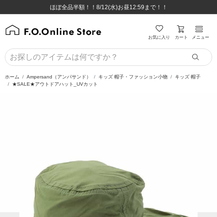
ほぼ全品半額！！8/12(水)お昼12:59まで！！
ほぼ全品半額！！8/12(水)お昼12:59まで！！
8,800円(税込)以上のお買い物で送料無料♪
8,800円(税込)以上のお買い物で送料無料♪
カート
お気に入り
メニュー
ホーム
Ampersand（アンパサンド）
キッズ 帽子・ファッション小物
キッズ 帽子
★SALE★アウトドアハット_UVカット
前の画像
次