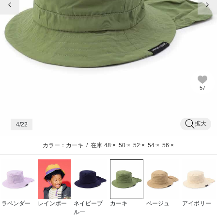
57
拡大
4
/22
カラー：カーキ
/
在庫
48:×
50:×
52:×
54:×
56:×
ラベンダー
レインボー
ネイビーブ
カーキ
ベージュ
アイボリー
ルー