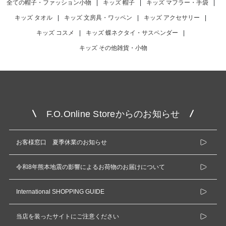
全ての帽子・ファッション小物
|
キッズ 帽子
|
キッズ マフラー・手袋
|
キッズ タオル
|
キッズ 文房具・ワッペン
|
キッズ アクセサリー
|
キッズ コスメ
|
キッズ 蝶ネクタイ・サスペンダー
|
キッズ その他雑貨・小物
F.O.Online Storeからのお知らせ
お客様窓口 夏季休業のお知らせ
令和8年熊本地震の影響によるお荷物のお届けについて
International SHOPPING GUIDE
当店を装ったサイトにご注意ください