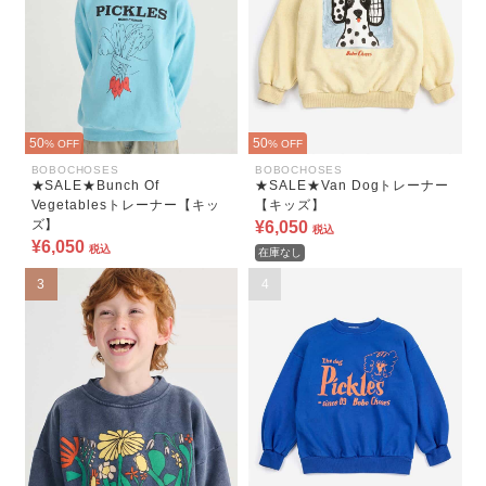
50
50
% OFF
% OFF
BOBOCHOSES
BOBOCHOSES
★SALE★Bunch Of
★SALE★Van Dogトレーナー
Vegetablesトレーナー【キッ
【キッズ】
ズ】
¥6,050
税込
¥6,050
税込
在庫なし
3
4