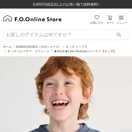
ほぼ全品半額！！8/12(水)お昼12:59まで！！
ほぼ全品半額！！8/12(水)お昼12:59まで！！
8,800円(税込)以上のお買い物で送料無料♪
8,800円(税込)以上のお買い物で送料無料♪
カート
お気に入り
メニュー
ホーム
BOBOCHOSES（ボボショーズ）
キッズ トップス
キッズ トレーナー・スウェット
★SALE★Color Herbalisトレーナー【キッズ】
前の画像
次