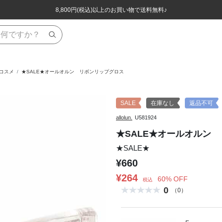
ほぼ全品半額！！8/12(水)お昼12:59まで！！
ほぼ全品半額！！8/12(水)お昼12:59まで！！
8,800円(税込)以上のお買い物で送料無料♪
8,800円(税込)以上のお買い物で送料無料♪
 コスメ
★SALE★オールオルン リボンリップグロス
SALE
在庫なし
返品不可
allolun.
U581924
★SALE★オールオルン
★SALE★
¥660
¥264
60% OFF
税込
0
（0）