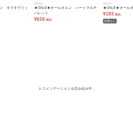
allolun.
allolun.
ルン キラキラリッ
★SALE★オールオルン ハートマルチ
★SALE★オール
パレット
¥183
税込
¥616
税込
在庫なし
レコメンデーションを読み込み中...