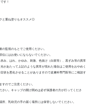
リです！
クと重ね塗りもオススメ◎
者の監視のもとでご使用ください。
部位にはお使いにならないでください。
に赤み、はれ、かゆみ、刺激、色抜け（白斑等）、黒ずみ等の異常
日光があたって上記のような異常が現れた場合はご使用をおやめく
と症状を悪化させることがありますので皮膚科専門医等にご相談す
ますのでご注意ください。
ください。キャップの開け閉めは必ず保護者の方が行ってくださ
る場所、乳幼児の手の届く場所には保管しないでください。