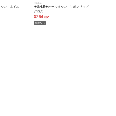
allolun.
オルン ネイル
★SALE★オールオルン リボンリップ
グロス
¥264
税込
在庫なし