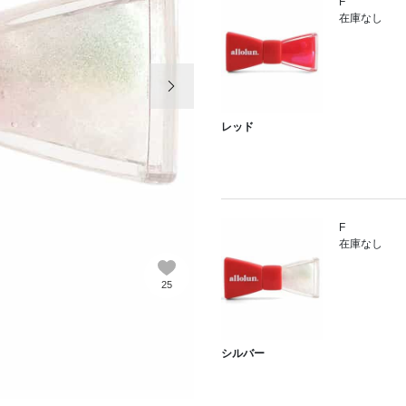
F
在庫なし
次の画像
レッド
F
在庫なし
25
シルバー