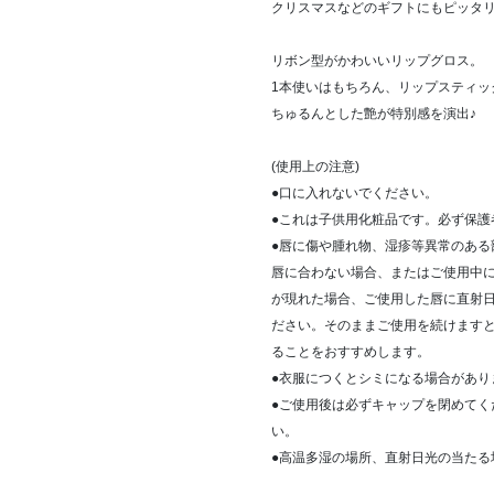
クリスマスなどのギフトにもピッタ
リボン型がかわいいリップグロス。
1本使いはもちろん、リップスティッ
ちゅるんとした艶が特別感を演出♪
(使用上の注意)
●口に入れないでください。
●これは子供用化粧品です。必ず保護
●唇に傷や腫れ物、湿疹等異常のある
唇に合わない場合、またはご使用中
が現れた場合、ご使用した唇に直射
ださい。そのままご使用を続けます
ることをおすすめします。
●衣服につくとシミになる場合があり
●ご使用後は必ずキャップを閉めて
い。
●高温多湿の場所、直射日光の当た