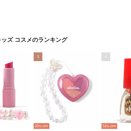
キッズ コスメのランキング
3
4
30
52
% OFF
% OFF