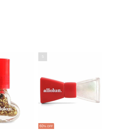
5
60
% OFF