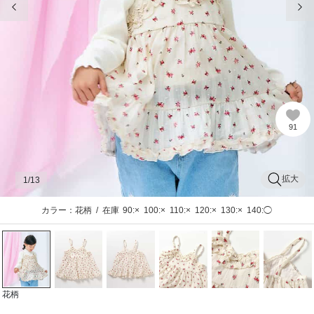
91
拡大
1
/13
カラー：花柄
/
在庫
90:×
100:×
110:×
120:×
130:×
140:◯
花柄