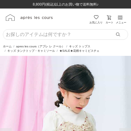
ほぼ全品半額！！8/12(水)お昼12:59まで！！
ほぼ全品半額！！8/12(水)お昼12:59まで！！
8,800円(税込)以上のお買い物で送料無料♪
8,800円(税込)以上のお買い物で送料無料♪
カート
お気に入り
メニュー
ホーム
apres les cours（アプレ レ クール）
キッズ トップス
キッズ タンクトップ・キャミソール
★SALE★花柄キャミビスチェ
前の画像
次