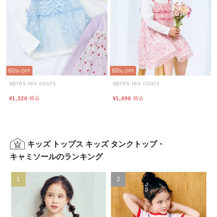
60
60
% OFF
% OFF
apres les cours
apres les cours
¥1,320
税込
¥1,496
税込
キッズ トップス キッズ タンクトップ・
キャミソールのランキング
1
2