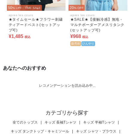
50
20
% OFF
|
TIME SALE
% OFF
apres les cours
apres les cours
★タイムセール★フラワー刺繍
★SALE★【接触冷感】無地・
ティアードベスト(セットアッ
マルチボーダーアメスリタンク
プ可)
(セットアップ可)
¥1,485
¥968
税込
税込
販売前
ひんやり
あなたへのおすすめ
レコメンデーションを読み込み中...
カテゴリから探す
全てのトップス
|
キッズ 長袖Tシャツ
|
キッズ 半袖Tシャツ
|
キッズ タンクトップ・キャミソール
|
キッズ シャツ・ブラウス
|