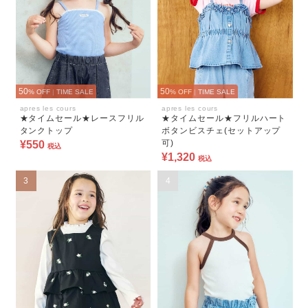
50
50
% OFF
|
TIME SALE
% OFF
|
TIME SALE
apres les cours
apres les cours
★タイムセール★レースフリル
★タイムセール★フリルハート
タンクトップ
ボタンビスチェ(セットアップ
可)
¥550
税込
¥1,320
税込
3
4