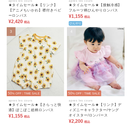
apres les cours
apres les cours
★タイムセール★【リンク】
★タイムセール★【接触冷感】
【アニメちいかわ】襟付きベビ
フルーツ柄ひんやりロンパス
ーロンパス
¥1,155
税込
¥2,420
税込
ひんやり
3
4
50
50
% OFF
|
TIME SALE
% OFF
|
TIME SALE
apres les cours
apres les cours
★タイムセール★【さらっと快
★タイムセール★【リンク】デ
適】ぽこぽこ総柄ロンパス
ィズニーキャラクター/ヤング
オイスター/ロンパース
¥1,155
税込
¥2,200
税込