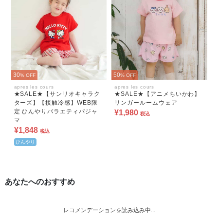
30
50
% OFF
% OFF
apres les cours
apres les cours
★SALE★【サンリオキャラク
★SALE★【アニメちいかわ】
ターズ】【接触冷感】WEB限
リンガールームウェア
定 ひんやりバラエティパジャ
¥1,980
税込
マ
¥1,848
税込
ひんやり
あなたへのおすすめ
レコメンデーションを読み込み中...