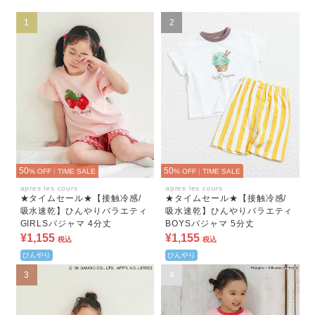
1
2
50
50
% OFF
|
TIME SALE
% OFF
|
TIME SALE
apres les cours
apres les cours
★タイムセール★【接触冷感/
★タイムセール★【接触冷感/
吸水速乾】ひんやりバラエティ
吸水速乾】ひんやりバラエティ
GIRLSパジャマ 4分丈
BOYSパジャマ 5分丈
¥1,155
¥1,155
税込
税込
ひんやり
ひんやり
3
4