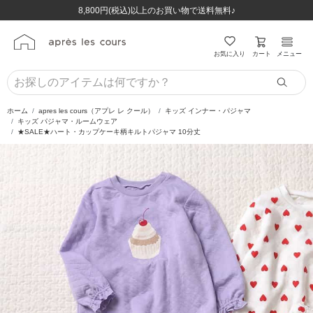
ほぼ全品半額！！8/12(水)お昼12:59まで！！
ほぼ全品半額！！8/12(水)お昼12:59まで！！
8,800円(税込)以上のお買い物で送料無料♪
8,800円(税込)以上のお買い物で送料無料♪
カート
お気に入り
メニュー
ホーム
apres les cours（アプレ レ クール）
キッズ インナー・パジャマ
キッズ パジャマ・ルームウェア
★SALE★ハート・カップケーキ柄キルトパジャマ 10分丈