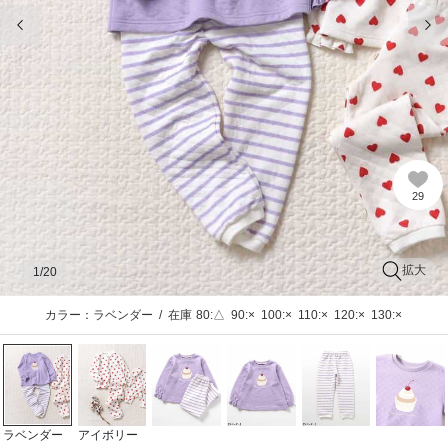
前の画像
次
29
拡大
1
/20
カラー：ラベンダー
/
在庫
80:△
90:×
100:×
110:×
120:×
130:×
ラベンダー
アイボリー