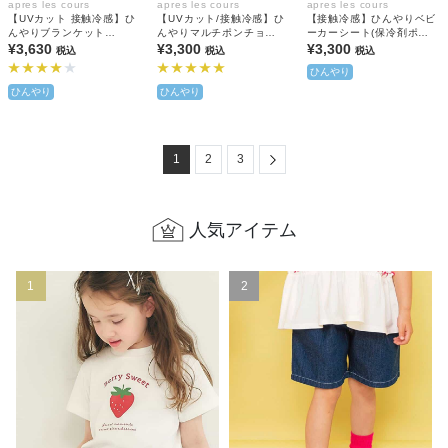
apres les cours
apres les cours
apres les cours
【UVカット 接触冷感】ひ
【UVカット/接触冷感】ひ
【接触冷感】ひんやりベビ
んやりブランケット
んやりマルチポンチョ
ーカーシート(保冷剤ポケ
(2WAY)
¥3,630
(3WAY)
¥3,300
ット付き)
¥3,300
税込
税込
税込
ひんやり
ひんやり
ひんやり
Next
1
2
3
人気アイテム
1
2