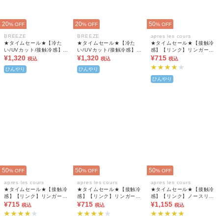
20
20
50
% OFF
% OFF
% OFF
BREEZE
BREEZE
apres les cours
★タイムセール★【冷た
★タイムセール★【冷た
★タイムセール★【接触冷
い/UVカット/接触冷感】サ
い/UVカット/接触冷感】サ
感】【リンク】リンガーナ
マーエール 冷っほーい！
¥1,320
マーエール 冷っほーい！
¥1,320
ンバリングTシャツ
¥715
税込
税込
税込
タンクトップ
タンクトップ
ひんやり
ひんやり
ひんやり
50
50
50
% OFF
% OFF
% OFF
apres les cours
apres les cours
apres les cours
★タイムセール★【接触冷
★タイムセール★【接触冷
★タイムセール★【接触冷
感】【リンク】リンガーナ
感】【リンク】リンガーナ
感】【リンク】ノースリー
ンバリングTシャツ
¥715
ンバリングTシャツ
¥715
ブプリーツナンバリングワ
¥1,155
税込
税込
税込
ンピース