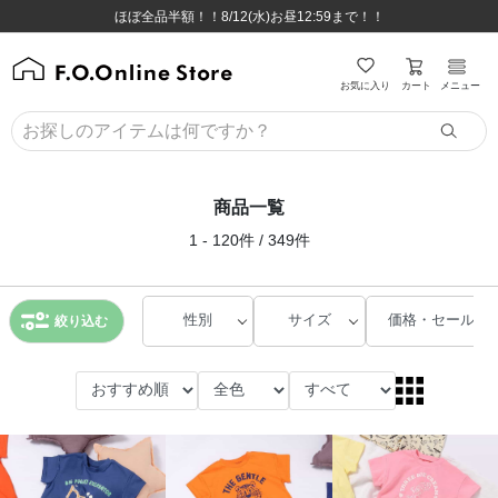
ほぼ全品半額！！8/12(水)お昼12:59まで！！
ほぼ全品半額！！8/12(水)お昼12:59まで！！
8,800円(税込)以上のお買い物で送料無料♪
8,800円(税込)以上のお買い物で送料無料♪
カート
お気に入り
メニュー
商品一覧
1 - 120件 / 349件
性別
サイズ
価格・セール
絞り込む