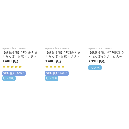
apres les cours
apres les cours
apres les cours
【接触冷感】3P対象A さ
【接触冷感】3P対象A さ
【接触冷感】WEB限定 か
くらんぼ・お花・リボンひ
くらんぼ・お花・リボンひ
くれんぼインナーひんやり
んやりクルーソックス
¥440
んやりクルーソックス
¥440
天竺 タンクトップ
¥990
税込
税込
税込
ひんやり
3P対象A 1100円
3P対象A 1100円
ひんやり
ひんやり