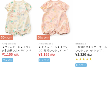
50
50
% OFF
% OFF
Ampersand
Ampersand
BREEZE
★タイムセール★【リン
★タイムセール★【リン
【接触冷感】サマーエール
ク】総柄ひんやりロンパス
ク】総柄ひんやりロンパス
ひんやりタンクトップ (セ
B 吸水速乾 接触冷感
¥1,155
B 吸水速乾 接触冷感
¥1,155
ットアップ可)
¥1,320
税込
税込
税込
ひんやり
ひんやり
ひんやり