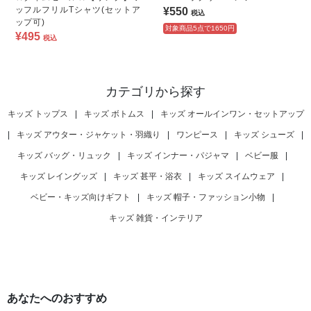
ッフルフリルTシャツ(セットア
¥550
税込
ップ可)
対象商品5点で1650円
¥495
税込
カテゴリから探す
キッズ トップス
|
キッズ ボトムス
|
キッズ オールインワン・セットアップ
|
キッズ アウター・ジャケット・羽織り
|
ワンピース
|
キッズ シューズ
|
キッズ バッグ・リュック
|
キッズ インナー・パジャマ
|
ベビー服
|
キッズ レイングッズ
|
キッズ 甚平・浴衣
|
キッズ スイムウェア
|
ベビー・キッズ向けギフト
|
キッズ 帽子・ファッション小物
|
キッズ 雑貨・インテリア
あなたへのおすすめ