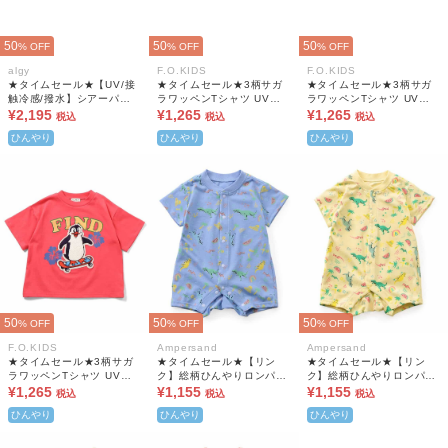
50
50
50
% OFF
% OFF
% OFF
algy
F.O.KIDS
F.O.KIDS
★タイムセール★【UV/接
★タイムセール★3柄サガ
★タイムセール★3柄サガ
触冷感/撥水】シアーパー
ラワッペンTシャツ UVカ
ラワッペンTシャツ UVカ
カー
¥2,195
ット 吸水速乾 接触冷感
¥1,265
ット 吸水速乾 接触冷感
¥1,265
税込
税込
税込
ひんやり
ひんやり
ひんやり
50
50
50
% OFF
% OFF
% OFF
F.O.KIDS
Ampersand
Ampersand
★タイムセール★3柄サガ
★タイムセール★【リン
★タイムセール★【リン
ラワッペンTシャツ UVカ
ク】総柄ひんやりロンパス
ク】総柄ひんやりロンパス
ット 吸水速乾 接触冷感
¥1,265
B 吸水速乾 接触冷感
¥1,155
B 吸水速乾 接触冷感
¥1,155
税込
税込
税込
ひんやり
ひんやり
ひんやり