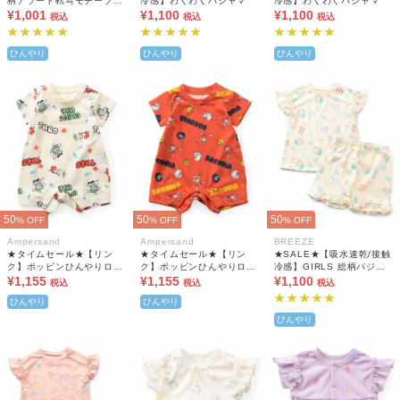
柄アソート転写モチーフT
冷感】わくわくパジャマ
冷感】わくわくパジャマ
シャツ
¥1,001
¥1,100
¥1,100
税込
税込
税込
ひんやり
ひんやり
ひんやり
50
50
50
% OFF
% OFF
% OFF
Ampersand
Ampersand
BREEZE
★タイムセール★【リン
★タイムセール★【リン
★SALE★【吸水速乾/接触
ク】ポッピンひんやりロン
ク】ポッピンひんやりロン
冷感】GIRLS 総柄パジャ
パス 吸水速乾 接触冷感
¥1,155
パス 吸水速乾 接触冷感
¥1,155
マ
¥1,100
税込
税込
税込
ひんやり
ひんやり
ひんやり