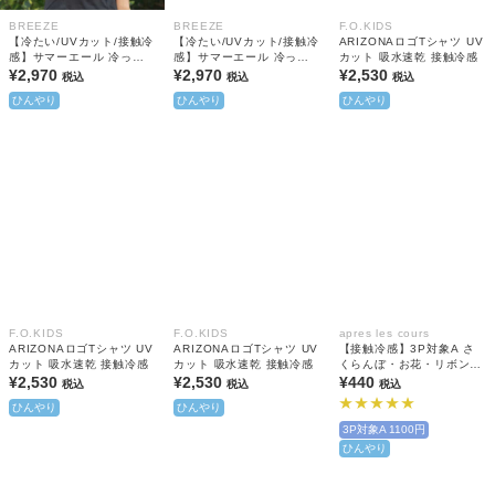
BREEZE
BREEZE
F.O.KIDS
【冷たい/UVカット/接触冷
【冷たい/UVカット/接触冷
ARIZONAロゴTシャツ UV
感】サマーエール 冷っほ
感】サマーエール 冷っほ
カット 吸水速乾 接触冷感
ーい！保冷剤ベスト付きT
¥2,970
ーい！保冷剤ベスト付きT
¥2,970
¥2,530
税込
税込
税込
シャツ
シャツ
ひんやり
ひんやり
ひんやり
F.O.KIDS
F.O.KIDS
apres les cours
ARIZONAロゴTシャツ UV
ARIZONAロゴTシャツ UV
【接触冷感】3P対象A さ
カット 吸水速乾 接触冷感
カット 吸水速乾 接触冷感
くらんぼ・お花・リボンひ
¥2,530
¥2,530
んやりクルーソックス
¥440
税込
税込
税込
ひんやり
ひんやり
3P対象A 1100円
ひんやり