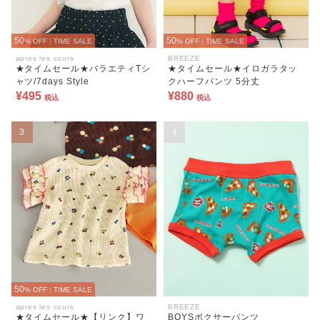
50
50
% OFF
|
TIME SALE
% OFF
|
TIME SALE
apres les cours
BREEZE
★タイムセール★バラエティTシ
★タイムセール★イロガラタッ
ャツ/7days Style
クハーフパンツ 5分丈
¥495
¥880
税込
税込
3
4
50
% OFF
|
TIME SALE
apres les cours
BREEZE
★タイムセール★【リンク】ワ
BOYSボクサーパンツ