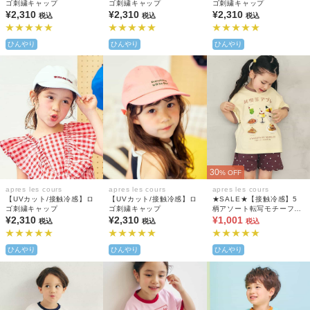
ゴ刺繍キャップ
ゴ刺繍キャップ
ゴ刺繍キャップ
¥2,310
¥2,310
¥2,310
税込
税込
税込
ひんやり
ひんやり
ひんやり
30
% OFF
apres les cours
apres les cours
apres les cours
【UVカット/接触冷感】ロ
【UVカット/接触冷感】ロ
★SALE★【接触冷感】5
ゴ刺繍キャップ
ゴ刺繍キャップ
柄アソート転写モチーフT
¥2,310
¥2,310
シャツ
¥1,001
税込
税込
税込
ひんやり
ひんやり
ひんやり