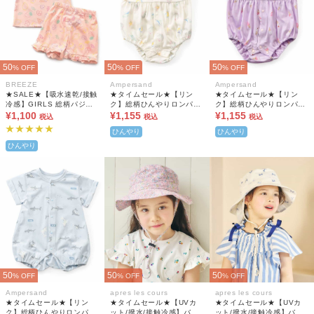
50
50
50
% OFF
% OFF
% OFF
BREEZE
Ampersand
Ampersand
★SALE★【吸水速乾/接触
★タイムセール★【リン
★タイムセール★【リン
冷感】GIRLS 総柄パジャ
ク】総柄ひんやりロンパス
ク】総柄ひんやりロンパス
マ
¥1,100
A 吸水速乾 接触冷感
¥1,155
A 吸水速乾 接触冷感
¥1,155
税込
税込
税込
ひんやり
ひんやり
ひんやり
50
50
50
% OFF
% OFF
% OFF
Ampersand
apres les cours
apres les cours
★タイムセール★【リン
★タイムセール★【UVカ
★タイムセール★【UVカ
ク】総柄ひんやりロンパス
ット/撥水/接触冷感】バラ
ット/撥水/接触冷感】バラ