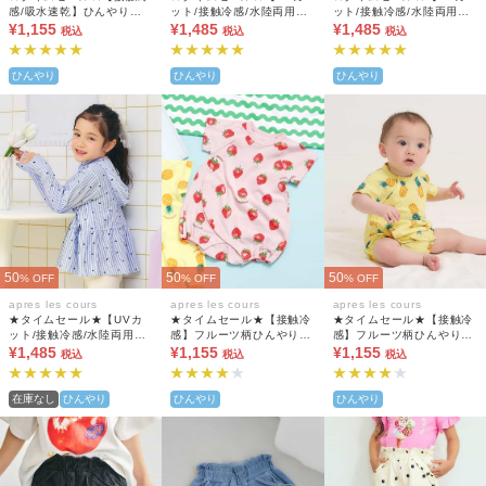
感/吸水速乾】ひんやりバ
ット/接触冷感/水陸両用】
ット/接触冷感/水陸両用】
ラエティBOYSパジャマ 5
¥1,155
ティアードUVパーカー_水
¥1,485
ティアードUVパーカー_水
¥1,485
税込
税込
税込
分丈
遊びにおすすめ
遊びにおすすめ
ひんやり
ひんやり
ひんやり
50
50
50
% OFF
% OFF
% OFF
apres les cours
apres les cours
apres les cours
★タイムセール★【UVカ
★タイムセール★【接触冷
★タイムセール★【接触冷
ット/接触冷感/水陸両用】
感】フルーツ柄ひんやりロ
感】フルーツ柄ひんやりロ
ティアードUVパーカー_水
¥1,485
ンパス
¥1,155
ンパス
¥1,155
税込
税込
税込
遊びにおすすめ
在庫なし
ひんやり
ひんやり
ひんやり