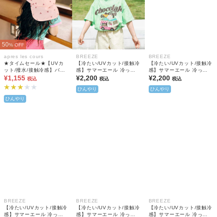
50
% OFF
apres les cours
BREEZE
BREEZE
★タイムセール★【UVカ
【冷たい/UVカット/接触冷
【冷たい/UVカット/接触冷
ット/撥水/接触冷感】バラ
感】サマーエール 冷っほ
感】サマーエール 冷っほ
エティアウトドアハット_
¥1,155
ーい！Tシャツ(キッズサイ
¥2,200
ーい！Tシャツ(キッズサイ
¥2,200
税込
税込
税込
保冷剤ポケット付き
ズ)
ズ)
ひんやり
ひんやり
ひんやり
BREEZE
BREEZE
BREEZE
【冷たい/UVカット/接触冷
【冷たい/UVカット/接触冷
【冷たい/UVカット/接触冷
感】サマーエール 冷っほ
感】サマーエール 冷っほ
感】サマーエール 冷っほ