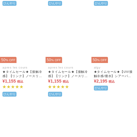
ひんやり
ひんやり
ひんやり
50
50
50
% OFF
% OFF
% OFF
apres les cours
apres les cours
algy
★タイムセール★【接触冷
★タイムセール★【接触冷
★タイムセール★【UV/接
感】【リンク】ノースリー
感】【リンク】ノースリー
触冷感/撥水】シアーパー
ブプリーツナンバリングワ
¥1,155
ブプリーツナンバリングワ
¥1,155
カー
¥2,195
税込
税込
税込
ンピース
ンピース
ひんやり
ひんやり
ひんやり