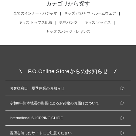
カテゴリから探す
全てのインナー・パジャマ
|
キッズ パジャマ・ルームウェア
|
キッズ トップス肌着
|
男児パンツ
|
キッズ ソックス
|
キッズ スパッツ・レギンス
F.O.Online Storeからのお知らせ
お客様窓口 夏季休業のお知らせ
令和8年熊本地震の影響によるお荷物のお届けについて
International SHOPPING GUIDE
当店を装ったサイトにご注意ください