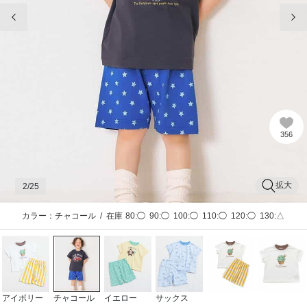
前の画像
次
356
拡大
2
/25
カラー：チャコール
/
在庫
80:◯
90:◯
100:◯
110:◯
120:◯
130:△
アイボリー
チャコール
イエロー
サックス