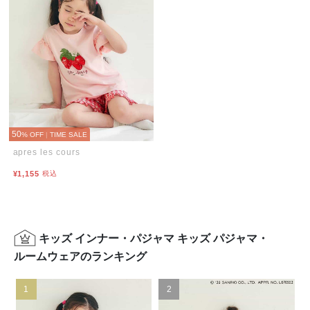
50
% OFF
|
TIME SALE
apres les cours
¥1,155
税込
キッズ インナー・パジャマ キッズ パジャマ・
ルームウェアのランキング
1
2