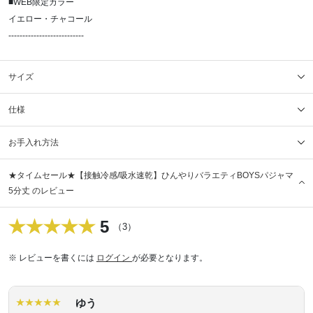
■WEB限定カラー
イエロー・チャコール
---------------------------
サイズ
仕様
お手入れ方法
★タイムセール★【接触冷感/吸水速乾】ひんやりバラエティBOYSパジャマ
5分丈 のレビュー
5
（3）
※ レビューを書くには
ログイン
が必要となります。
ゆう