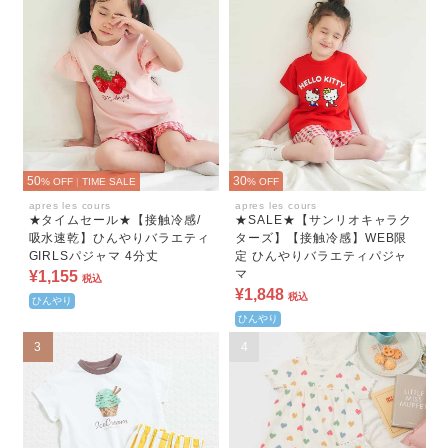
50
30
% OFF
|
TIME SALE
% OFF
apres les cours
apres les cours
★タイムセール★【接触冷感/
★SALE★【サンリオキャラク
吸水速乾】ひんやりバラエティ
ターズ】【接触冷感】WEB限
GIRLSパジャマ 4分丈
定 ひんやりバラエティパジャ
マ
¥1,155
税込
¥1,848
税込
ひんやり
ひんやり
3
4