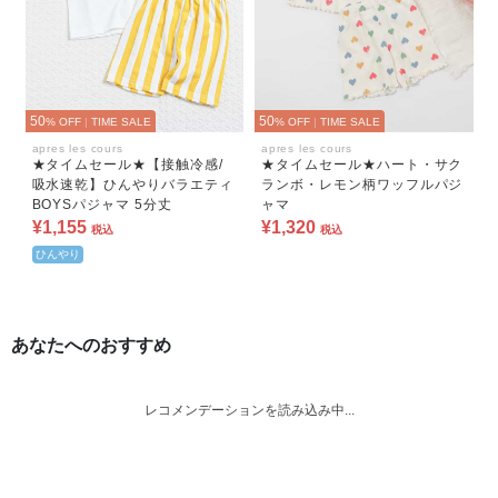
50
50
% OFF
|
TIME SALE
% OFF
|
TIME SALE
apres les cours
apres les cours
★タイムセール★【接触冷感/
★タイムセール★ハート・サク
吸水速乾】ひんやりバラエティ
ランボ・レモン柄ワッフルパジ
BOYSパジャマ 5分丈
ャマ
¥1,155
¥1,320
税込
税込
ひんやり
あなたへのおすすめ
レコメンデーションを読み込み中...