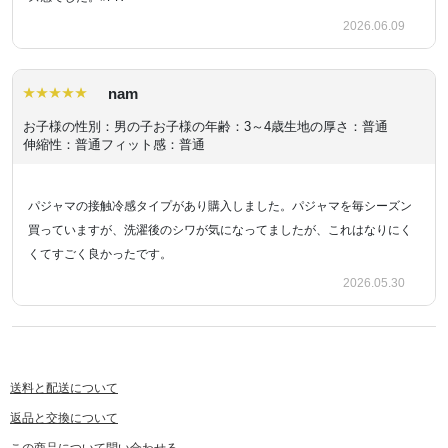
2026.06.09
nam
お子様の性別：男の子
お子様の年齢：3～4歳
生地の厚さ：普通
伸縮性：普通
フィット感：普通
パジャマの接触冷感タイプがあり購入しました。パジャマを毎シーズン
買っていますが、洗濯後のシワが気になってましたが、これはなりにく
くてすごく良かったです。
2026.05.30
送料と配送について
返品と交換について
この商品について問い合わせる