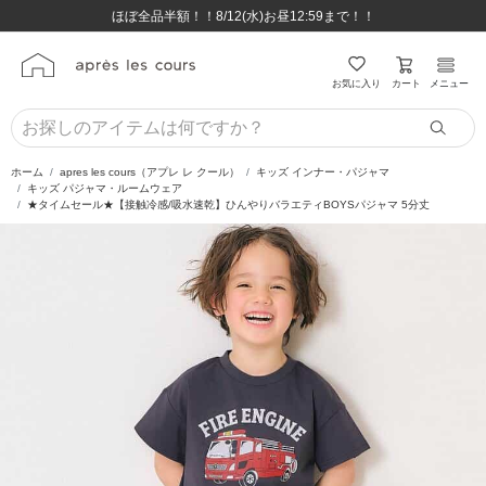
ほぼ全品半額！！8/12(水)お昼12:59まで！！
ほぼ全品半額！！8/12(水)お昼12:59まで！！
8,800円(税込)以上のお買い物で送料無料♪
8,800円(税込)以上のお買い物で送料無料♪
カート
お気に入り
メニュー
ホーム
apres les cours（アプレ レ クール）
キッズ インナー・パジャマ
キッズ パジャマ・ルームウェア
★タイムセール★【接触冷感/吸水速乾】ひんやりバラエティBOYSパジャマ 5分丈