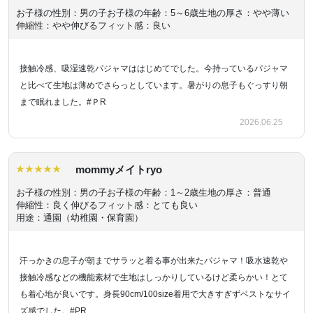
お子様の性別：男の子
お子様の年齢：5～6歳
生地の厚さ：やや薄い
伸縮性：やや伸びる
フィット感：良い
接触冷感、吸湿速乾パジャマははじめてでした。今持っているパジャマ
と比べて生地は薄めでさらっとしています。暑がりの息子もぐっすり朝
まで眠れました。#ＰR
2026.06.25
mommyメイトryo
お子様の性別：男の子
お子様の年齢：1～2歳
生地の厚さ：普通
伸縮性：良く伸びる
フィット感：とても良い
用途：通園（幼稚園・保育園）
汗っかきの息子が朝までサラッと着る事が出来たパジャマ！吸水速乾や
接触冷感などの機能素材で生地はしっかりしているけど柔らかい！とて
も着心地が良いです。身長90cm/100size着用で大きすぎずベストなサイ
ズ感でした。#PR