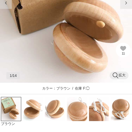
11
拡大
1
/14
カラー：ブラウン
/
在庫
F:◯
ブラウン