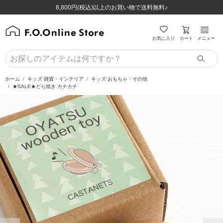
ほぼ全品半額！！8/12(水)お昼12:59まで！！
ほぼ全品半額！！8/12(水)お昼12:59まで！！
8,800円(税込)以上のお買い物で送料無料♪
8,800円(税込)以上のお買い物で送料無料♪
カート
お気に入り
メニュー
ホーム
キッズ 雑貨・インテリア
キッズ おもちゃ・その他
★SALE★どら焼き カチカチ
前の画像
次