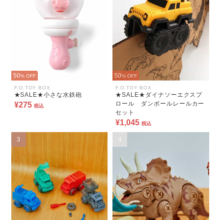
50
50
% OFF
% OFF
F.O.TOY BOX
F.O.TOY BOX
★SALE★小さな水鉄砲
★SALE★ダイナソーエクスプ
ロール ダンボールレールカー
¥275
税込
セット
¥1,045
税込
3
4