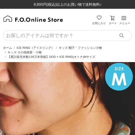
ほぼ全品半額！！8/12(水)お昼12:59まで！！
ほぼ全品半額！！8/12(水)お昼12:59まで！！
8,800円(税込)以上のお買い物で送料無料♪
8,800円(税込)以上のお買い物で送料無料♪
カート
お気に入り
メニュー
ホーム
ICE RING（アイスリング）
キッズ 帽子・ファッション小物
キッズ その他雑貨・小物
【累計販売本数136万本突破】DOD × ICE RING(オトナ)Mサイズ