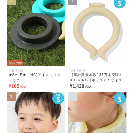
1
2
70
% OFF
ICE RING
ICE RING
★SALE★（NC)アイスフィッ
【累計販売本数136万本突破】
トミニ
ICE RING（キッズ） Sサイズ
¥165
¥1,430
税込
税込
3
4