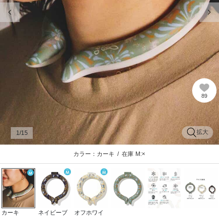
前の画像
次
89
拡大
1
/15
カラー：カーキ
/
在庫
M:×
カーキ
ネイビーブ
オフホワイ