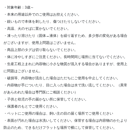
・対象年齢：3歳～
・本来の用途以外でのご使用はお控えください。
・鋭いもので本体を刺したり、傷つけたりしないでください。
・高温、火のそばに置かないでください。
・凍ったり溶けたり（固体↔液体）を繰り返すため、多少形の変化がある場合
がございますが、使用上問題はございません。
・商品上部のタグは切り取らないでください。
・体に冷やしすぎにご注意ください。長時間同じ場所に当てないでください。
・生産工程上まれに内容物に小さな物質が混入する場合がありますが、使用上
に問題はございません。
・破損等、内容物が流出した場合はただちにご使用を中止してください。
・内容物が手についたり、目に入った場合は水で洗い流してください。（異常
があらわれた場合は専門医にご相談ください）
・子供と幼児の手の届かない所に保管してください。
・保護者のもとでご使用ください。
・ペットにご使用の場合は、飼い主の目の届く場所でご使用ください
・表面が汚れた場合は水洗いしてください。保管する場合は内容物のかたより
防止のため、できるだけフラットな場所で横にして保管してください。