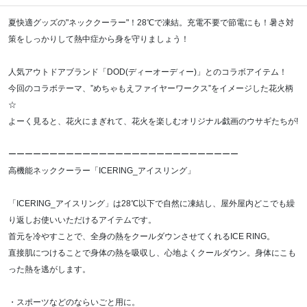
夏快適グッズの"ネッククーラー"！28℃で凍結。充電不要で節電にも！暑さ対
策をしっかりして熱中症から身を守りましょう！
人気アウトドアブランド「DOD(ディーオーディー)」とのコラボアイテム！
今回のコラボテーマ、”めちゃもえファイヤーワークス”をイメージした花火柄
☆
よーく見ると、花火にまぎれて、花火を楽しむオリジナル戯画のウサギたちが!
ーーーーーーーーーーーーーーーーーーーーーーーーーーーー
高機能ネッククーラー「ICERING_アイスリング」
「ICERING_アイスリング」は28℃以下で自然に凍結し、屋外屋内どこでも繰
り返しお使いいただけるアイテムです。
首元を冷やすことで、全身の熱をクールダウンさせてくれるICE RING。
直接肌につけることで身体の熱を吸収し、心地よくクールダウン。身体にこも
った熱を逃がします。
・スポーツなどのならいごと用に。