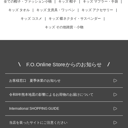
全ての帽子・ファッション小物
|
キッズ 帽子
|
キッズ マフラー・手袋
|
キッズ タオル
|
キッズ 文房具・ワッペン
|
キッズ アクセサリー
|
キッズ コスメ
|
キッズ 蝶ネクタイ・サスペンダー
|
キッズ その他雑貨・小物
F.O.Online Storeからのお知らせ
お客様窓口 夏季休業のお知らせ
令和8年熊本地震の影響によるお荷物のお届けについて
International SHOPPING GUIDE
当店を装ったサイトにご注意ください