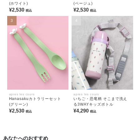
(ホワイト)
(ベージュ)
¥2,530
¥2,530
税込
税込
3
4
apres les cours
apres les cours
Hanasakuカトラリーセット
いちご・恐竜柄 そこまで洗え
(グリーン)
る3WAYキッズボトル
¥2,530
¥4,290
税込
税込
あなたへのおすすめ