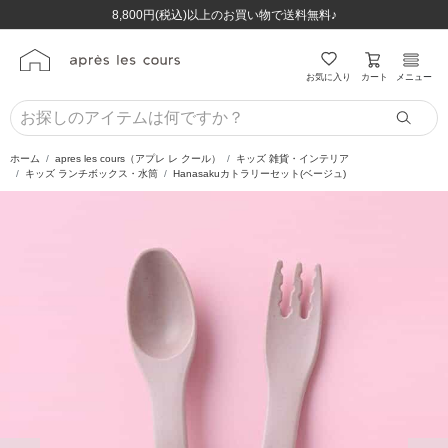
ほぼ全品半額！！8/12(水)お昼12:59まで！！
ほぼ全品半額！！8/12(水)お昼12:59まで！！
8,800円(税込)以上のお買い物で送料無料♪
8,800円(税込)以上のお買い物で送料無料♪
カート
お気に入り
メニュー
ホーム
apres les cours（アプレ レ クール）
キッズ 雑貨・インテリア
キッズ ランチボックス・水筒
Hanasakuカトラリーセット(ベージュ)
前の画像
次