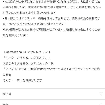
●まだ自食が上手ではないお子さまがお使いになられる際は、丸飲みや詰め込
み食べを防ぐため、保護者の方の目の届く場所でしっかりと咀嚼を促しながら
お使いになられますようお願いいたします
●飾り部分にはエラストマー樹脂を使用しております。柔軟性のある素材です
が、目などをつかないよう充分にご注意ください
●強い衝撃が加わると破損の可能性がございます。破損した場合はすぐにご使
用をお控えください
【 apres les cours -アプレレクール- 】
「キオク いろどる、こどもふく。」
大切なキオクを彩る、お気に入りの一枚。
「アプレ レ クール」は独自の色づかいやテキスタイルで日々をトクベツに過
ごせる
そんな「一枚」をお届けします。
サイズ