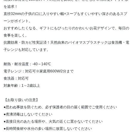
を追求！
直径32mmの子供の口に入りやすい幅×スープもすくいやすい深さのあるスプ
ーンがポイント。
おすすめしたくなる、ギフトにもぴったりのかわいいお花デザインで、毎日の
食事を楽しく。
抗菌効果・防カビ性実証済！天然由来のバイオマスプラスチックは食洗機・電
子レンジも対応しています。
耐熱・耐冷温度：-40～140℃
電子レンジ：対応可※家庭用600W/2分まで
食洗器：対応可
対象年齢：1～2歳以上
【お取り扱いの注意】
●思わぬ事故を防ぐため、必ず保護者の目の届く範囲でご使用ください
●煮沸消毒はしないでください
●直接日光のあたる場所や、火気の近くに置かないでください
●長時間食材や水分の多い場所に放置しないでください