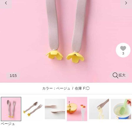
3
拡大
1
/15
カラー：ベージュ
/
在庫
F:◯
ベージュ