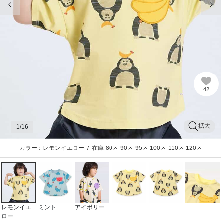
42
拡大
1
/16
カラー：レモンイエロー
/
在庫
80:×
90:×
95:×
100:×
110:×
120:×
レモンイエ
ミント
アイボリー
ロー