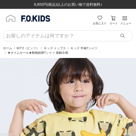
ほぼ全品半額！！8/12(水)お昼12:59まで！！
ほぼ全品半額！！8/12(水)お昼12:59まで！！
8,800円(税込)以上のお買い物で送料無料♪
8,800円(税込)以上のお買い物で送料無料♪
カート
お気に入り
メニュー
ホーム
BIT'Z（ビッツ）
キッズ トップス
キッズ 半袖Tシャツ
★タイムセール★動物総柄Tシャツ 接触冷感
前の画像
次