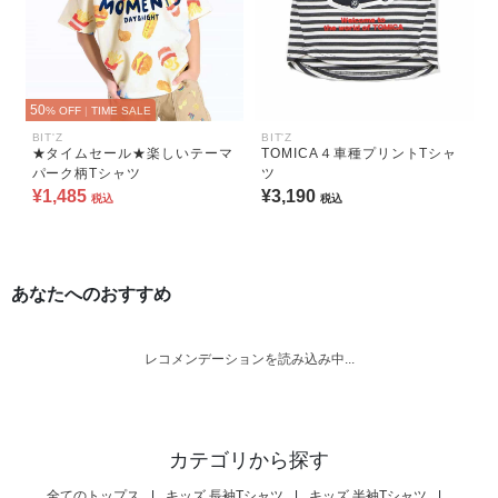
50
% OFF
|
TIME SALE
BIT'Z
BIT'Z
★タイムセール★楽しいテーマ
TOMICA４車種プリントTシャ
パーク柄Tシャツ
ツ
¥1,485
¥3,190
税込
税込
あなたへのおすすめ
レコメンデーションを読み込み中...
カテゴリから探す
全てのトップス
|
キッズ 長袖Tシャツ
|
キッズ 半袖Tシャツ
|