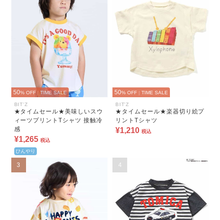
50
50
% OFF
|
TIME SALE
% OFF
|
TIME SALE
BIT'Z
BIT'Z
★タイムセール★美味しいスウ
★タイムセール★楽器切り絵プ
ィーツプリントTシャツ 接触冷
リントTシャツ
感
¥1,210
税込
¥1,265
税込
ひんやり
3
4