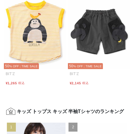
50
50
% OFF
|
TIME SALE
% OFF
|
TIME SALE
BIT'Z
BIT'Z
¥1,265
税込
¥2,145
税込
キッズ トップス キッズ 半袖Tシャツのランキング
1
2