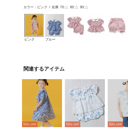
カラー：ピンク
/
在庫
70:△
80:△
90:△
ピンク
ブルー
関連するアイテム
50
50
50
% OFF
% OFF
% OFF