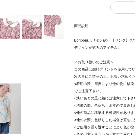
商品説明
Boribon(ボリボン)の「【リン
デザインが魅力のアイテム。
＜お取り扱いのご注意＞
この商品は顔料プリントを使用して
次の事にご留意の上、お買い求めく
○着用の際、摩擦により他の物に移
でご注意下さい。
○淡い色との重ね着には注意して下さ
○洗濯の際、色落ちしますので裏返し
○他の商品に移染する可能性がありま
○他の衣類に色移りした場合は直ちに
○ご使用を繰り返すことにより色が徐
○色の出方・風合いが一枚ずつ異なり