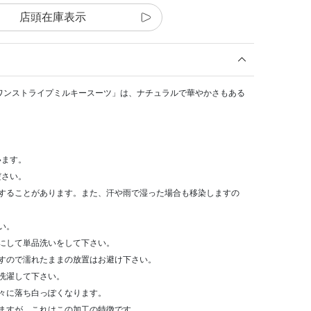
店頭在庫表示
ク】スワンストライプミルキースーツ」は、ナチュラルで華やかさもある
います。
ださい。
染することがあります。また、汗や雨で湿った場合も移染しますの
い。
にして単品洗いをして下さい。
すので濡れたままの放置はお避け下さい。
洗濯して下さい。
々に落ち白っぽくなります。
ますが、これはこの加工の特徴です。