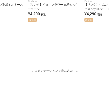
Boribon
Boribon
ップ刺繍ミルキース
【リンク】くま・フラワー 丸衿ミルキ
【リンク】りんご
ースーツ
プス＆サロペット
¥4,290
¥4,290
税込
税込
販売前
販売前
レコメンデーションを読み込み中...