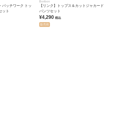
Boribon
・パッチワーク トッ
【リンク】トップス＆カットジャカード
セット
パンツセット
¥4,290
税込
販売前