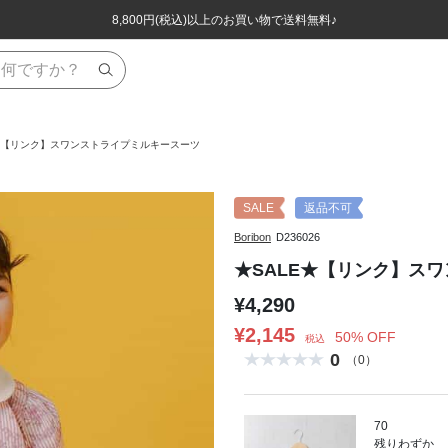
ほぼ全品半額！！8/12(水)お昼12:59まで！！
ほぼ全品半額！！8/12(水)お昼12:59まで！！
8,800円(税込)以上のお買い物で送料無料♪
8,800円(税込)以上のお買い物で送料無料♪
E★【リンク】スワンストライプミルキースーツ
SALE
返品不可
Boribon
D236026
★SALE★【リンク】ス
¥4,290
¥2,145
50% OFF
税込
0
（0）
70
残りわずか