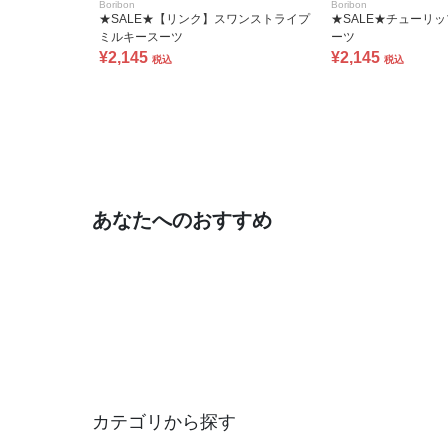
Boribon
Boribon
★SALE★【リンク】スワンストライプ
★SALE★チューリ
ミルキースーツ
ーツ
¥2,145
¥2,145
税込
税込
あなたへのおすすめ
カテゴリから探す