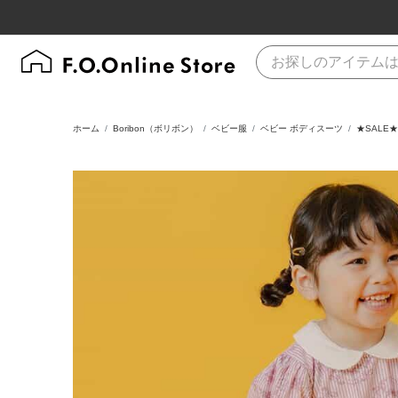
ホーム
Boribon（ボリボン）
ベビー服
ベビー ボディスーツ
★SAL