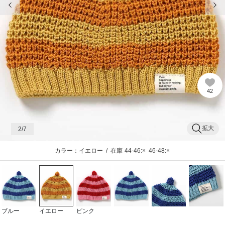
42
拡大
2
/7
カラー：イエロー
/
在庫
44-46:×
46-48:×
ブルー
イエロー
ピンク