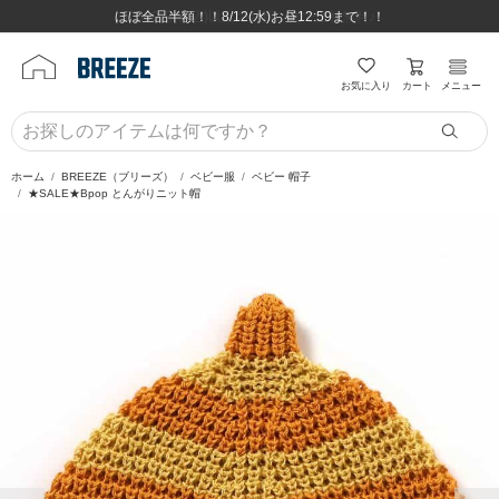
ほぼ全品半額！！8/12(水)お昼12:59まで！！
ほぼ全品半額！！8/12(水)お昼12:59まで！！
8,800円(税込)以上のお買い物で送料無料♪
8,800円(税込)以上のお買い物で送料無料♪
カート
お気に入り
メニュー
ホーム
BREEZE（ブリーズ）
ベビー服
ベビー 帽子
★SALE★Bpop とんがりニット帽
前の画像
次