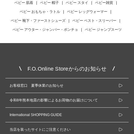
ベビー 肌着
|
ベビー 帽子
|
ベビー スタイ
|
ベビー雑貨
|
ベビー おもちゃ・ラトル
|
ベビー レッグウォーマー
|
ベビー 靴下・ファーストシューズ
|
ベビー ベスト・スリーパー
|
ベビー アウター・ジャンバー・ポンチョ
|
ベビー ジャンプスーツ
F.O.Online Storeからのお知らせ
お客様窓口 夏季休業のお知らせ
令和8年熊本地震の影響によるお荷物のお届けについて
International SHOPPING GUIDE
当店を装ったサイトにご注意ください