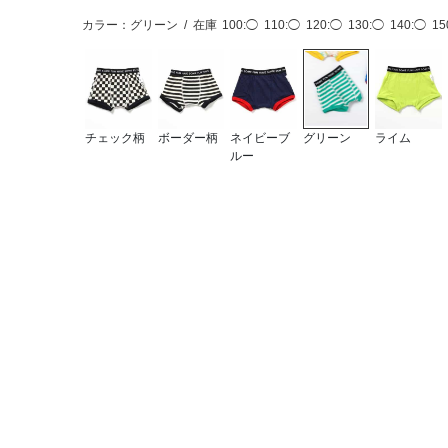
カラー：グリーン
/
在庫
100:◯
110:◯
120:◯
130:◯
140:◯
15
チェック柄
ボーダー柄
ネイビーブ
グリーン
ライム
ルー