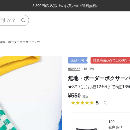
ほぼ全品半額！！8/12(水)お昼12:59まで！！
ほぼ全品半額！！8/12(水)お昼12:59まで！！
8,800円(税込)以上のお買い物で送料無料♪
8,800円(税込)以上のお買い物で送料無料♪
無地・ボーダーボクサーパンツ
返品不可
対象商品5点で1650円
BREEZE
J151036
無地・ボーダーボクサー
★8/17(月)お昼12:59まで5点16
¥550
税込
5
（1）
100
在庫あり