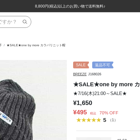
ほぼ全品半額！！8/12(水)お昼12:59まで！！
ほぼ全品半額！！8/12(水)お昼12:59まで！！
8,800円(税込)以上のお買い物で送料無料♪
8,800円(税込)以上のお買い物で送料無料♪
子
★SALE★one by more カラバリニット帽
SALE
返品不可
BREEZE
J168026
★SALE★one by mor
★7/16(木)21:00～SALE★
¥1,650
¥495
70% OFF
税込
5
（1）