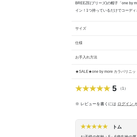
BREEZE(ブリーズ)の帽子「one 
イン！1つ持っているだけでコーディ
サイズ
仕様
お手入れ方法
★SALE★one by more カラバリ
5
（1）
※ レビューを書くには
ログイン
トム
お子様の年齢：5～6歳
生地の厚