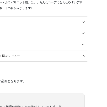
by more カラバリニット帽」は、いろんなコーデに合わせやすいデザ
ネートの幅が広がります♪
ニット帽 のレビュー
が必要となります。
さ：普通
伸縮性：やや伸びる
フィット感：良い