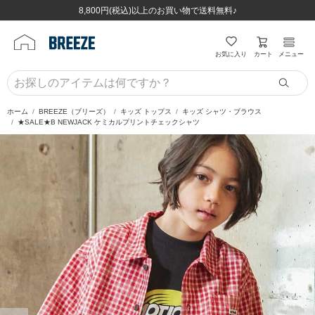
ほぼ全品半額！！8/12(水)お昼12:59まで！！
ほぼ全品半額！！8/12(水)お昼12:59まで！！
8,800円(税込)以上のお買い物で送料無料♪
8,800円(税込)以上のお買い物で送料無料♪
カート
お気に入り
メニュー
ホーム
BREEZE（ブリーズ）
キッズ トップス
キッズ シャツ・ブラウス
★SALE★B NEWJACK ケミカルプリントチェックシャツ
前の画像
次