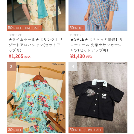
50
50
% OFF
|
TIME SALE
% OFF
BREEZE
BREEZE
★タイムセール★【リンク】リ
★SALE★【さらっと快適】サ
ゾートアロハシャツ(セットア
マーエール 先染めサッカーシ
ップ可)
ャツ(セットアップ可)
¥1,265
¥1,430
税込
税込
3
4
30
50
% OFF
% OFF
|
TIME SALE