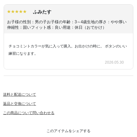
ふみたす
お子様の性別：男の子
お子様の年齢：3～4歳
生地の厚さ：やや厚い
伸縮性：固い
フィット感：良い
用途：休日（おでかけ）
チョコミントカラーが気に入って購入。お出かけの時に。 ボタンのいい
練習になります。
2026.05.30
送料と配送について
返品と交換について
この商品について問い合わせる
このアイテムをシェアする