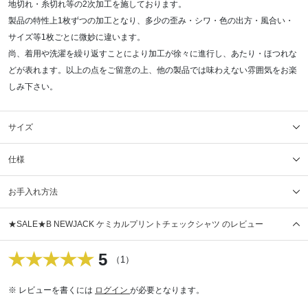
地切れ・糸切れ等の2次加工を施しております。
製品の特性上1枚ずつの加工となり、多少の歪み・シワ・色の出方・風合い・
サイズ等1枚ごとに微妙に違います。
尚、着用や洗濯を繰り返すことにより加工が徐々に進行し、あたり・ほつれな
どが表れます。以上の点をご留意の上、他の製品では味わえない雰囲気をお楽
しみ下さい。
サイズ
仕様
お手入れ方法
★SALE★B NEWJACK ケミカルプリントチェックシャツ のレビュー
5
（1）
※ レビューを書くには
ログイン
が必要となります。