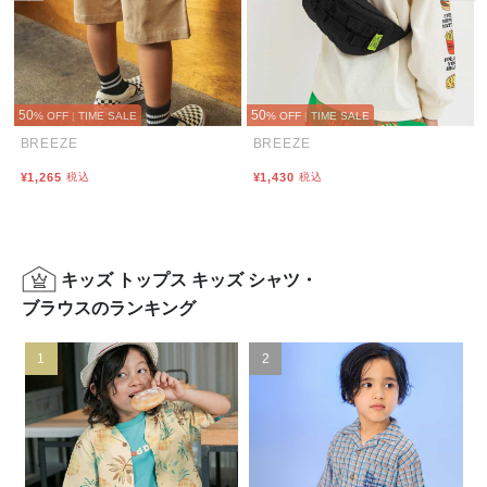
50
50
% OFF
|
TIME SALE
% OFF
|
TIME SALE
BREEZE
BREEZE
¥1,265
税込
¥1,430
税込
キッズ トップス キッズ シャツ・
ブラウスのランキング
1
2