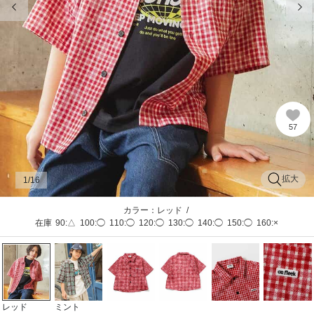
57
拡大
1
/16
カラー：レッド
/
在庫
90:△
100:◯
110:◯
120:◯
130:◯
140:◯
150:◯
160:×
レッド
ミント