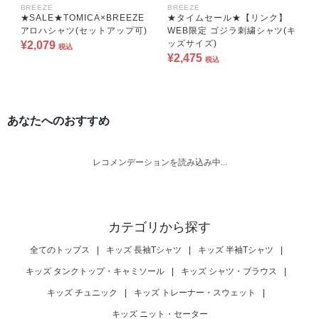
BREEZE
BREEZE
★SALE★TOMICA×BREEZE
★タイムセール★【リンク】
アロハシャツ(セットアップ可)
WEB限定 ゴジラ刺繍シャツ(キ
ッズサイズ)
¥2,079
税込
¥2,475
税込
あなたへのおすすめ
レコメンデーションを読み込み中...
カテゴリから探す
全てのトップス
|
キッズ 長袖Tシャツ
|
キッズ 半袖Tシャツ
|
キッズ タンクトップ・キャミソール
|
キッズ シャツ・ブラウス
|
キッズ チュニック
|
キッズ トレーナー・スウェット
|
キッズ ニット・セーター