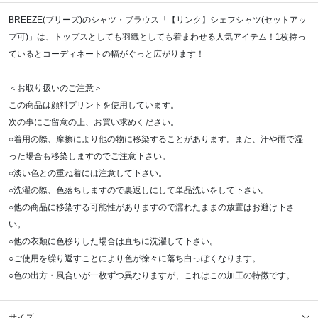
BREEZE(ブリーズ)のシャツ・ブラウス「【リンク】シェフシャツ(セットアッ
プ可)」は、トップスとしても羽織としても着まわせる人気アイテム！1枚持っ
ているとコーディネートの幅がぐっと広がります！
＜お取り扱いのご注意＞
この商品は顔料プリントを使用しています。
次の事にご留意の上、お買い求めください。
○着用の際、摩擦により他の物に移染することがあります。また、汗や雨で湿
った場合も移染しますのでご注意下さい。
○淡い色との重ね着には注意して下さい。
○洗濯の際、色落ちしますので裏返しにして単品洗いをして下さい。
○他の商品に移染する可能性がありますので濡れたままの放置はお避け下さ
い。
○他の衣類に色移りした場合は直ちに洗濯して下さい。
○ご使用を繰り返すことにより色が徐々に落ち白っぽくなります。
○色の出方・風合いが一枚ずつ異なりますが、これはこの加工の特徴です。
サイズ