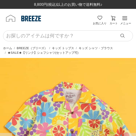
ほぼ全品半額！！8/12(水)お昼12:59まで！！
ほぼ全品半額！！8/12(水)お昼12:59まで！！
8,800円(税込)以上のお買い物で送料無料♪
8,800円(税込)以上のお買い物で送料無料♪
カート
お気に入り
メニュー
ホーム
BREEZE（ブリーズ）
キッズ トップス
キッズ シャツ・ブラウス
★SALE★【リンク】シェフシャツ(セットアップ可)
前の画像
次