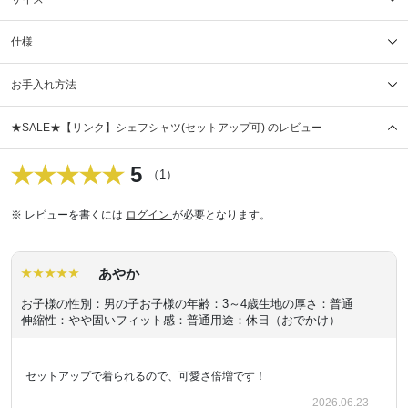
仕様
お手入れ方法
★SALE★【リンク】シェフシャツ(セットアップ可) のレビュー
5
（1）
※ レビューを書くには
ログイン
が必要となります。
あやか
お子様の性別：男の子
お子様の年齢：3～4歳
生地の厚さ：普通
伸縮性：やや固い
フィット感：普通
用途：休日（おでかけ）
セットアップで着られるので、可愛さ倍増です！
2026.06.23