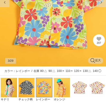
207
拡大
3
/29
カラー：レインボー
/
在庫
80:△
90:△
100:×
110:×
120:×
130:△
140:◯
キナリ
チェック柄
レインボー
オレンジ