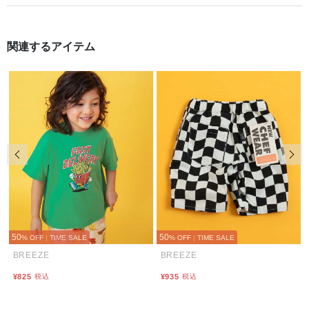
関連するアイテム
前の画像
次の
50
50
% OFF
|
TIME SALE
% OFF
|
TIME SALE
BREEZE
BREEZE
¥825
税込
¥935
税込