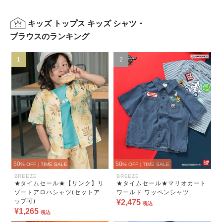
キッズ トップス キッズ シャツ・
ブラウスのランキング
1
2
50
50
% OFF
|
TIME SALE
% OFF
|
TIME SALE
BREEZE
BREEZE
★タイムセール★【リンク】リ
★タイムセール★マリオカート
ゾートアロハシャツ(セットア
ワールド ワッペンシャツ
ップ可)
¥2,475
税込
¥1,265
税込