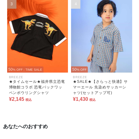
3
4
50
50
% OFF
|
TIME SALE
% OFF
BREEZE
BREEZE
★タイムセール★福井県立恐竜
★SALE★【さらっと快適】サ
博物館コラボ 恐竜バックワッ
マーエール 先染めサッカーシ
ペンボウリングシャツ
ャツ(セットアップ可)
¥2,145
¥1,430
税込
税込
あなたへのおすすめ