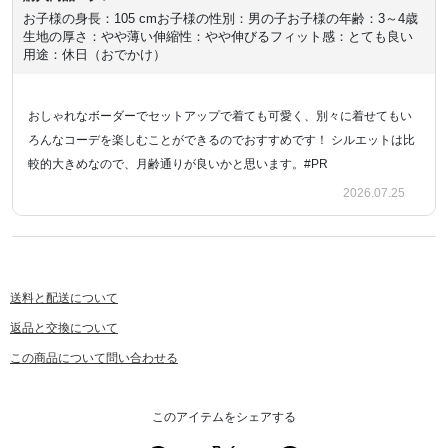
お子様の身長：105 cm
お子様の性別：男の子
お子様の年齢：3～4歳
生地の厚さ：やや薄い
伸縮性：やや伸びる
フィット感：とても良い
用途：休日（おでかけ）
おしゃれなボーダーでセットアップで着ても可愛く、別々に着せてもい
ろんなコーデを楽しむことができるのでおすすめです！ シルエットは比
較的大きめなので、月齢通りが良いかと思います。#PR
2026.07.25
送料と配送について
返品と交換について
この商品について問い合わせる
このアイテムをシェアする