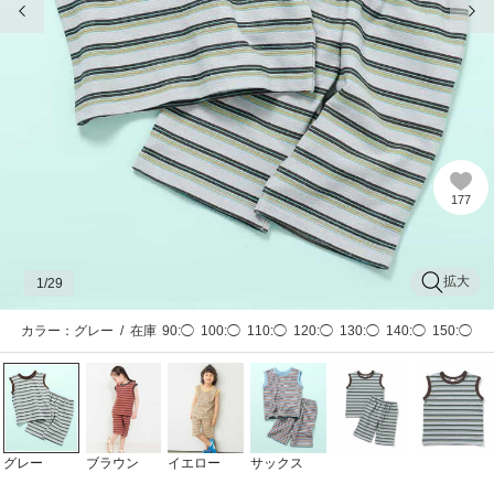
177
拡大
1
/29
カラー：グレー
/
在庫
90:◯
100:◯
110:◯
120:◯
130:◯
140:◯
150:◯
グレー
ブラウン
イエロー
サックス