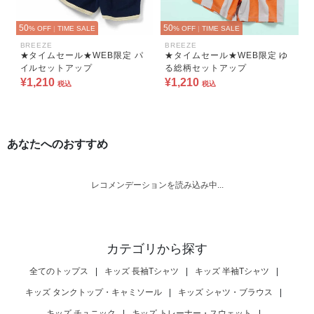
50
50
% OFF
|
TIME SALE
% OFF
|
TIME SALE
BREEZE
BREEZE
★タイムセール★WEB限定 パ
★タイムセール★WEB限定 ゆ
イルセットアップ
る総柄セットアップ
¥1,210
¥1,210
税込
税込
あなたへのおすすめ
レコメンデーションを読み込み中...
カテゴリから探す
全てのトップス
|
キッズ 長袖Tシャツ
|
キッズ 半袖Tシャツ
|
キッズ タンクトップ・キャミソール
|
キッズ シャツ・ブラウス
|
キッズ チュニック
|
キッズ トレーナー・スウェット
|