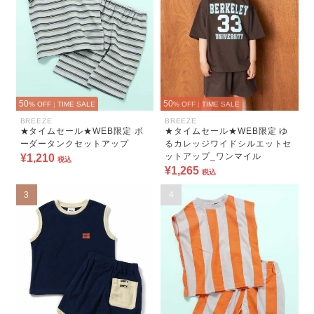
50
50
% OFF
|
TIME SALE
% OFF
|
TIME SALE
BREEZE
BREEZE
★タイムセール★WEB限定 ボ
★タイムセール★WEB限定 ゆ
ーダータンクセットアップ
るカレッジワイドシルエットセ
ットアップ_ワンマイル
¥1,210
税込
¥1,265
税込
3
4