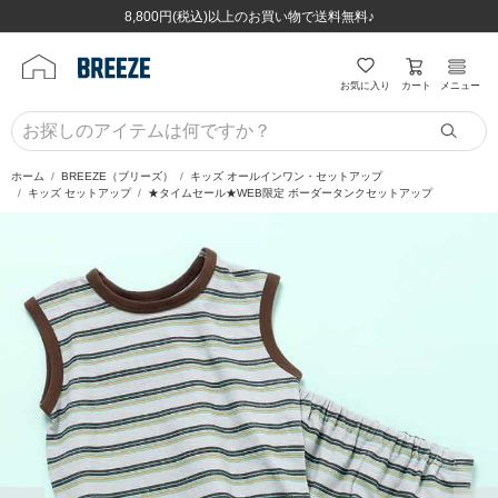
ほぼ全品半額！！8/12(水)お昼12:59まで！！
ほぼ全品半額！！8/12(水)お昼12:59まで！！
8,800円(税込)以上のお買い物で送料無料♪
8,800円(税込)以上のお買い物で送料無料♪
カート
お気に入り
メニュー
ホーム
BREEZE（ブリーズ）
キッズ オールインワン・セットアップ
キッズ セットアップ
★タイムセール★WEB限定 ボーダータンクセットアップ
前の画像
次