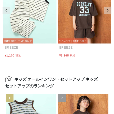
前の画像
次の
50
50
% OFF
|
TIME SALE
% OFF
|
TIME SALE
BREEZE
BREEZE
¥1,100
税込
¥1,265
税込
キッズ オールインワン・セットアップ キッズ
セットアップのランキング
1
2