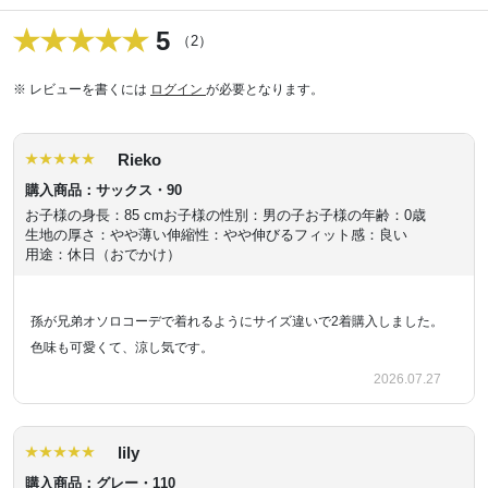
5
（2）
※ レビューを書くには
ログイン
が必要となります。
Rieko
購入商品：サックス・90
お子様の身長：85 cm
お子様の性別：男の子
お子様の年齢：0歳
生地の厚さ：やや薄い
伸縮性：やや伸びる
フィット感：良い
用途：休日（おでかけ）
孫が兄弟オソロコーデで着れるようにサイズ違いで2着購入しました。
色味も可愛くて、涼し気です。
2026.07.27
lily
購入商品：グレー・110