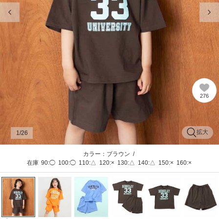
前の画像
次
276
拡大
1
/26
カラー：ブラウン
/
在庫
90:◯
100:◯
110:△
120:×
130:△
140:△
150:×
160:×