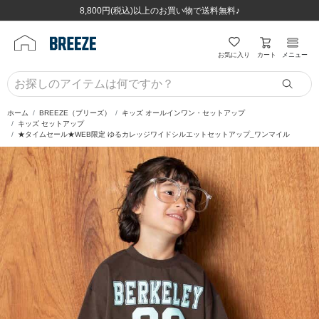
ほぼ全品半額！！8/12(水)お昼12:59まで！！
ほぼ全品半額！！8/12(水)お昼12:59まで！！
8,800円(税込)以上のお買い物で送料無料♪
8,800円(税込)以上のお買い物で送料無料♪
カート
お気に入り
メニュー
ホーム
BREEZE（ブリーズ）
キッズ オールインワン・セットアップ
キッズ セットアップ
★タイムセール★WEB限定 ゆるカレッジワイドシルエットセットアップ_ワンマイル