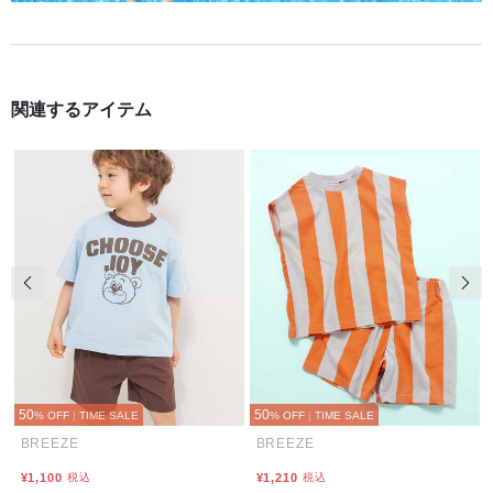
関連するアイテム
前の画像
次の
50
50
% OFF
|
TIME SALE
% OFF
|
TIME SALE
BREEZE
BREEZE
¥1,100
税込
¥1,210
税込