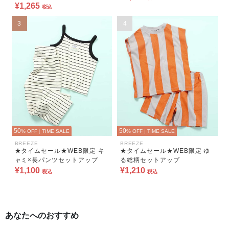
¥1,265
税込
3
4
50
50
% OFF
|
TIME SALE
% OFF
|
TIME SALE
BREEZE
BREEZE
★タイムセール★WEB限定 キ
★タイムセール★WEB限定 ゆ
ャミ×長パンツセットアップ
る総柄セットアップ
¥1,100
¥1,210
税込
税込
あなたへのおすすめ