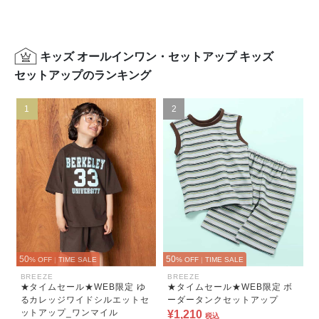
キッズ オールインワン・セットアップ キッズ
セットアップのランキング
1
2
50
50
% OFF
|
TIME SALE
% OFF
|
TIME SALE
BREEZE
BREEZE
★タイムセール★WEB限定 ゆ
★タイムセール★WEB限定 ボ
るカレッジワイドシルエットセ
ーダータンクセットアップ
ットアップ_ワンマイル
¥1,210
税込