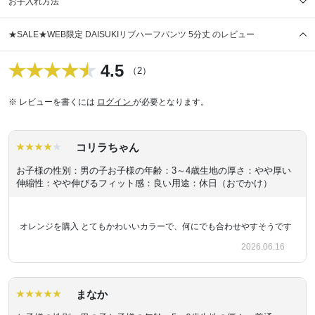
お手入れ方法
★SALE★WEB限定 DAISUKIリブハーフパンツ 5分丈 のレビュー
4.5
（2）
※ レビューを書くには
ログイン
が必要となります。
コリラちゃん
お子様の性別：男の子
お子様の年齢：3～4歳
生地の厚さ：やや厚い
伸縮性：やや伸びる
フィット感：良い
用途：休日（おでかけ）
オレンジを購入 とてもかわいいカラーで、何にでも合わせやすそうです
2026.06.16
まなか