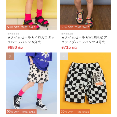
50
50
% OFF
|
TIME SALE
% OFF
|
TIME SALE
BREEZE
BREEZE
★タイムセール★イロガラタッ
★タイムセール★WEB限定 ア
クハーフパンツ 5分丈
クティブハーフパンツ 4分丈
¥880
¥715
税込
税込
3
4
50
50
% OFF
|
TIME SALE
% OFF
|
TIME SALE