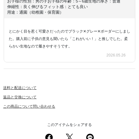
お子様の性別：男の子
お子様の年齢：5～6歳
生地の厚さ：普通
伸縮性：良く伸びる
フィット感：とても良い
用途：通園（幼稚園・保育園）
とにかく目を惹く可愛さだったのでブラック✕グレー✕ボーダーにしまし
た。購入前に子供の意見も聞いたら「これがいい！」と推しでした。柔
らかい生地なので履きやすそうです。
2026.05.26
送料と配送について
返品と交換について
この商品について問い合わせる
このアイテムをシェアする