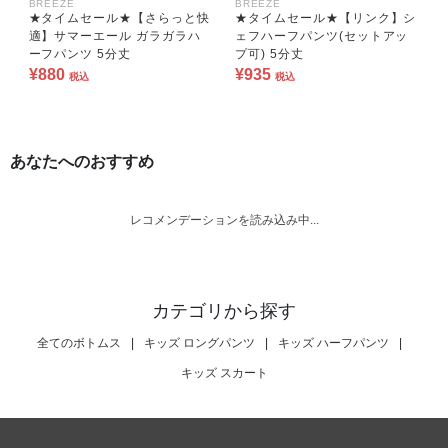
BREEZE
BREEZE
★タイムセール★【さらっと快
★タイムセール★【リンク】シ
適】サマーエール ガラガラハ
ェフハーフパンツ(セットアッ
ーフパンツ 5分丈
プ可) 5分丈
¥880
¥935
税込
税込
あなたへのおすすめ
レコメンデーションを読み込み中...
カテゴリから探す
全てのボトムス
|
キッズ ロングパンツ
|
キッズ ハーフパンツ
|
キッズ スカート