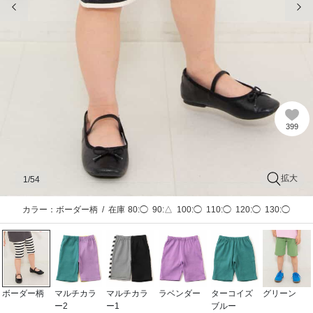
399
拡大
1
/54
カラー：ボーダー柄
/
在庫
80:◯
90:△
100:◯
110:◯
120:◯
130:◯
ボーダー柄
マルチカラ
マルチカラ
ラベンダー
ターコイズ
グリーン
ー2
ー1
ブルー