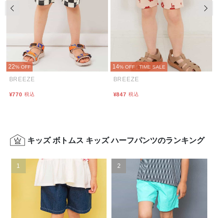
前の画像
次の
22
14
% OFF
% OFF
|
TIME SALE
BREEZE
BREEZE
¥770
税込
¥847
税込
キッズ ボトムス キッズ ハーフパンツのランキング
1
2