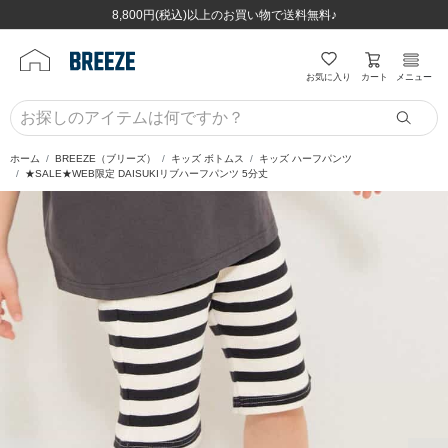
ほぼ全品半額！！8/12(水)お昼12:59まで！！
ほぼ全品半額！！8/12(水)お昼12:59まで！！
8,800円(税込)以上のお買い物で送料無料♪
8,800円(税込)以上のお買い物で送料無料♪
カート
お気に入り
メニュー
ホーム
BREEZE（ブリーズ）
キッズ ボトムス
キッズ ハーフパンツ
★SALE★WEB限定 DAISUKIリブハーフパンツ 5分丈
前の画像
次