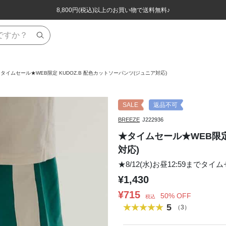
ほぼ全品半額！！8/12(水)お昼12:59まで！！
ほぼ全品半額！！8/12(水)お昼12:59まで！！
8,800円(税込)以上のお買い物で送料無料♪
8,800円(税込)以上のお買い物で送料無料♪
タイムセール★WEB限定 KUDOZ.B 配色カットソーパンツ(ジュニア対応)
SALE
返品不可
BREEZE
J222936
★タイムセール★WEB限定
対応)
★8/12(水)お昼12:59までタイ
¥1,430
¥715
50% OFF
税込
5
（3）