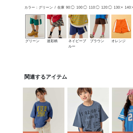
カラー：グリーン
/
在庫
90:◯
100:◯
110:◯
120:◯
130:×
140:
グリーン
迷彩柄
ネイビーブ
ブラウン
オレンジ
ルー
関連するアイテム