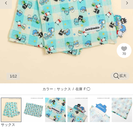
70
拡大
1
/12
カラー：サックス
/
在庫
F:◯
サックス