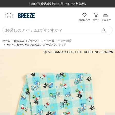
ほぼ全品半額！！8/12(水)お昼12:59まで！！
ほぼ全品半額！！8/12(水)お昼12:59まで！！
8,800円(税込)以上のお買い物で送料無料♪
8,800円(税込)以上のお買い物で送料無料♪
カート
お気に入り
メニュー
ホーム
BREEZE（ブリーズ）
ベビー服
ベビー 雑貨
★タイムセール★はぴだんぶい ガーゼブランケット
前の画像
次