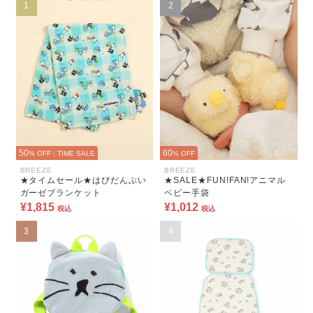
1
2
50
60
% OFF
|
TIME SALE
% OFF
BREEZE
BREEZE
★タイムセール★はぴだんぶい
★SALE★FUN!FAN!アニマル
ガーゼブランケット
ベビー手袋
¥1,815
¥1,012
税込
税込
3
4