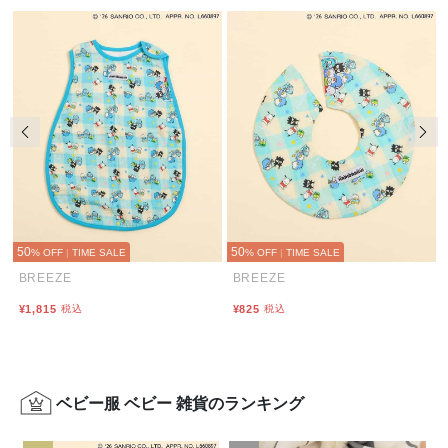
前の画像
次の
50
50
% OFF
|
TIME SALE
% OFF
|
TIME SALE
BREEZE
BREEZE
¥1,815
税込
¥825
税込
ベビー服 ベビー 雑貨のランキング