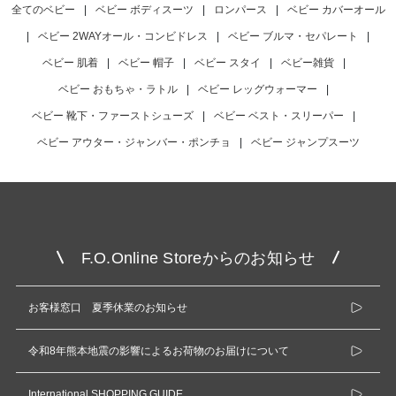
全てのベビー
|
ベビー ボディスーツ
|
ロンパース
|
ベビー カバーオール
|
ベビー 2WAYオール・コンビドレス
|
ベビー ブルマ・セパレート
|
ベビー 肌着
|
ベビー 帽子
|
ベビー スタイ
|
ベビー雑貨
|
ベビー おもちゃ・ラトル
|
ベビー レッグウォーマー
|
ベビー 靴下・ファーストシューズ
|
ベビー ベスト・スリーパー
|
ベビー アウター・ジャンバー・ポンチョ
|
ベビー ジャンプスーツ
F.O.Online Storeからのお知らせ
お客様窓口 夏季休業のお知らせ
令和8年熊本地震の影響によるお荷物のお届けについて
International SHOPPING GUIDE