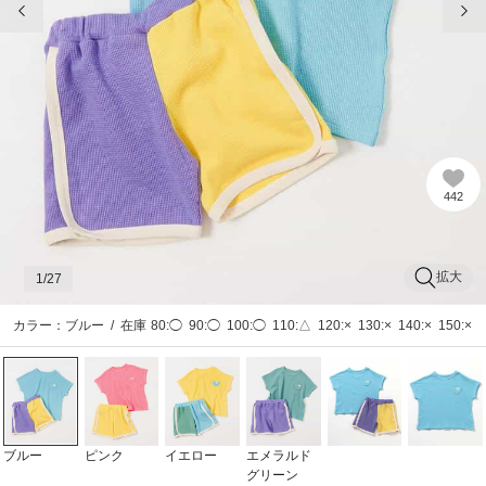
442
拡大
1
/27
カラー：ブルー
/
在庫
80:◯
90:◯
100:◯
110:△
120:×
130:×
140:×
150:×
ブルー
ピンク
イエロー
エメラルド
グリーン