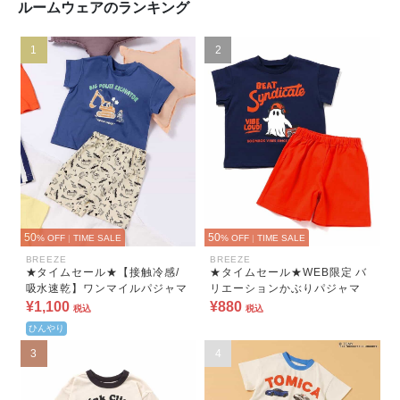
ルームウェアのランキング
1
2
50
50
% OFF
|
TIME SALE
% OFF
|
TIME SALE
BREEZE
BREEZE
★タイムセール★【接触冷感/
★タイムセール★WEB限定 バ
吸水速乾】ワンマイルパジャマ
リエーションかぶりパジャマ
¥1,100
¥880
税込
税込
ひんやり
3
4