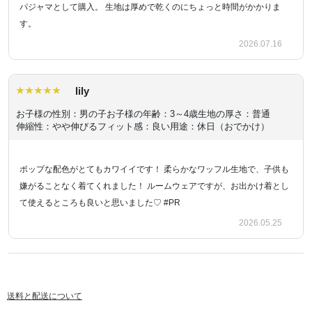
パジャマとして購入。 生地は厚めで乾くのにちょっと時間がかかりま
す。
2026.07.16
lily
お子様の性別：男の子
お子様の年齢：3～4歳
生地の厚さ：普通
伸縮性：やや伸びる
フィット感：良い
用途：休日（おでかけ）
ポップな配色がとてもカワイイです！ 柔らかなワッフル生地で、子供も
嫌がることなく着てくれました！ ルームウェアですが、お出かけ着とし
て使えるところも良いと思いました♡ #PR
2026.05.25
送料と配送について