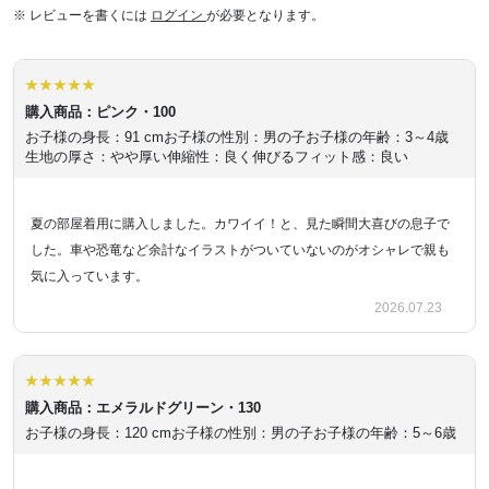
※ レビューを書くには
ログイン
が必要となります。
購入商品：ピンク・100
お子様の身長：91 cm
お子様の性別：男の子
お子様の年齢：3～4歳
生地の厚さ：やや厚い
伸縮性：良く伸びる
フィット感：良い
夏の部屋着用に購入しました。カワイイ！と、見た瞬間大喜びの息子で
した。車や恐竜など余計なイラストがついていないのがオシャレで親も
気に入っています。
2026.07.23
購入商品：エメラルドグリーン・130
お子様の身長：120 cm
お子様の性別：男の子
お子様の年齢：5～6歳