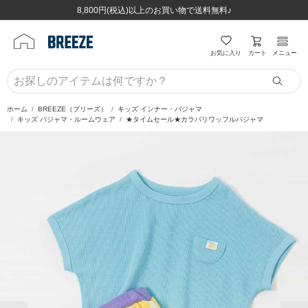
ほぼ全品半額！！8/12(水)お昼12:59まで！！
ほぼ全品半額！！8/12(水)お昼12:59まで！！
8,800円(税込)以上のお買い物で送料無料♪
8,800円(税込)以上のお買い物で送料無料♪
カート
お気に入り
メニュー
ホーム
BREEZE（ブリーズ）
キッズ インナー・パジャマ
キッズ パジャマ・ルームウェア
★タイムセール★カラバリワッフルパジャマ
前の画像
次