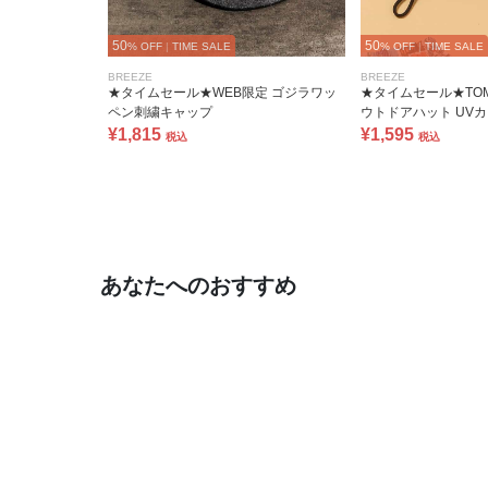
50
50
% OFF
|
TIME SALE
% OFF
|
TIME SALE
BREEZE
BREEZE
★タイムセール★WEB限定 ゴジラワッ
★タイムセール★TOMI
ペン刺繍キャップ
ウトドアハット UVカ
¥1,815
¥1,595
税込
税込
あなたへのおすすめ