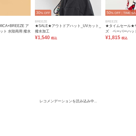
30
50
% OFF
% OFF
|
TIME SA
BREEZE
BREEZE
CA×BREEZE ア
★SALE★アウトドアハット_UVカット_
★タイムセール★
ット 水陸両用 撥水
撥水加工
ズ ペーパーハッ
¥1,540
¥1,815
税込
税込
レコメンデーションを読み込み中...