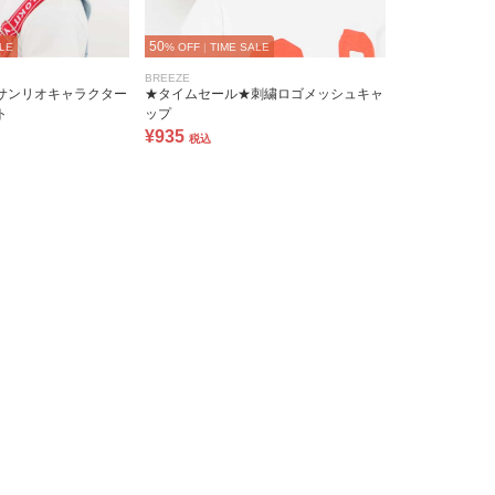
50
LE
% OFF
|
TIME SALE
BREEZE
サンリオキャラクター
★タイムセール★刺繍ロゴメッシュキャ
ト
ップ
¥935
税込