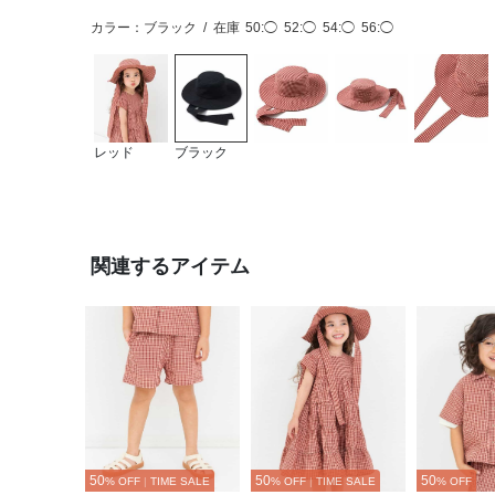
カラー：ブラック
/
在庫
50:◯
52:◯
54:◯
56:◯
レッド
ブラック
関連するアイテム
50
50
50
% OFF
|
TIME SALE
% OFF
|
TIME SALE
% OFF