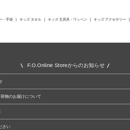
ー・手袋
|
キッズ タオル
|
キッズ 文房具・ワッペン
|
キッズ アクセサリー
|
F.O.Online Storeからのお知らせ
せ
お荷物のお届けについて
E
ださい