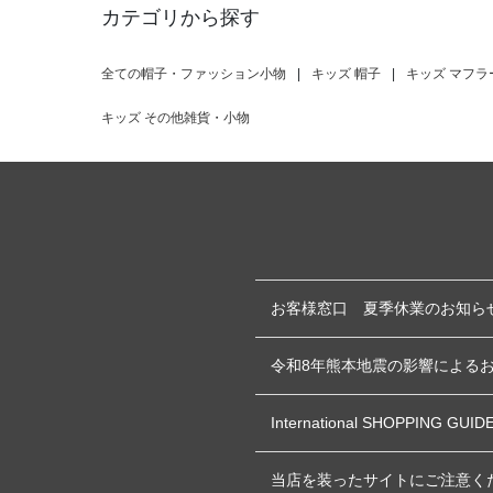
カテゴリから探す
全ての帽子・ファッション小物
|
キッズ 帽子
|
キッズ マフラ
キッズ その他雑貨・小物
お客様窓口 夏季休業のお知ら
令和8年熊本地震の影響による
International SHOPPING GUID
当店を装ったサイトにご注意く