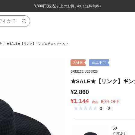
ほぼ全品半額！！8/12(水)お昼12:59まで！！
ほぼ全品半額！！8/12(水)お昼12:59まで！！
8,800円(税込)以上のお買い物で送料無料♪
8,800円(税込)以上のお買い物で送料無料♪
子
★SALE★【リンク】ギンガムチェックハット
SALE
返品不可
BREEZE
J268926
★SALE★【リンク】ギ
¥2,860
¥1,144
60% OFF
税込
0
（0）
50
在庫あり