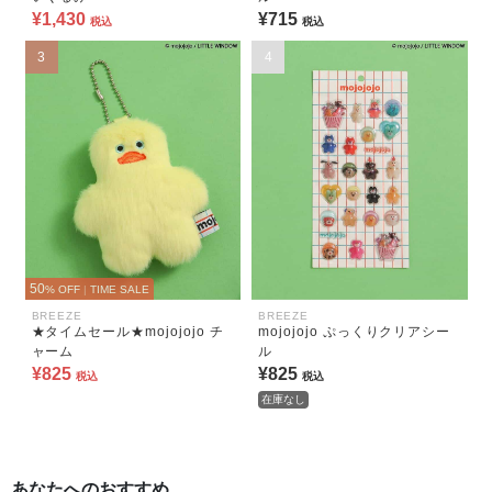
¥1,430
¥715
税込
税込
3
4
50
% OFF
|
TIME SALE
BREEZE
BREEZE
★タイムセール★mojojojo チ
mojojojo ぷっくりクリアシー
ャーム
ル
¥825
¥825
税込
税込
在庫なし
あなたへのおすすめ