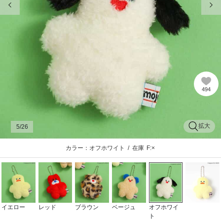
494
拡大
5
/26
カラー：オフホワイト
/
在庫
F:×
イエロー
レッド
ブラウン
ベージュ
オフホワイ
ト