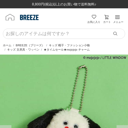
ほぼ全品半額！！8/12(水)お昼12:59まで！！
ほぼ全品半額！！8/12(水)お昼12:59まで！！
8,800円(税込)以上のお買い物で送料無料♪
8,800円(税込)以上のお買い物で送料無料♪
カート
お気に入り
メニュー
ホーム
BREEZE（ブリーズ）
キッズ 帽子・ファッション小物
キッズ 文房具・ワッペン
★タイムセール★mojojojo チャーム
前の画像
次