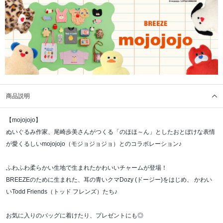
商品説明
【mojojojo】
ぬいぐるみ作家、尾崎歩美さんがつくる「のほほ～ん」としたおとぼけな表情
が愛くるしいmojojojo（モジョジョジョ）とのコラボレーション♪
ふわふわ柔らかい生地で生まれたかわいいチャームが登場！
BREEZEのために生まれた、耳の青いクマDozy (ドージー)をはじめ、 かわい
いTodd Friends（トッド フレンズ）たち♪
お気に入りのバッグに着けたり、プレゼントにも◎