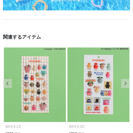
関連するアイテム
前の画像
次の
BREEZE
BREEZE