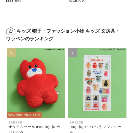
¥825
¥715
税込
税込
キッズ 帽子・ファッション小物 キッズ 文房具・
ワッペンのランキング
1
2
50
% OFF
|
TIME SALE
BREEZE
BREEZE
★タイムセール★mojojojo ぬ
mojojojo つやつやレジンシー
いぐるみ
ル