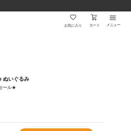
メニュー
カート
お気に入り
jo ぬいぐるみ
ムセール★