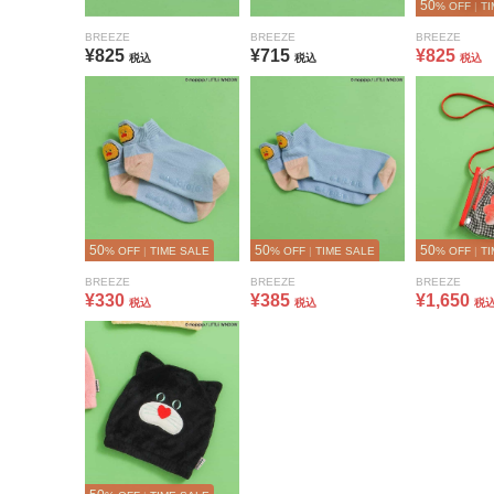
50
% OFF
|
TI
BREEZE
BREEZE
BREEZE
¥825
¥715
¥825
税込
税込
税込
50
50
50
% OFF
|
TIME SALE
% OFF
|
TIME SALE
% OFF
|
TI
BREEZE
BREEZE
BREEZE
¥330
¥385
¥1,650
税込
税込
税