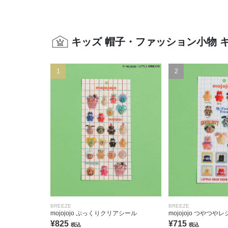
キッズ 帽子・ファッション小物 
1
2
BREEZE
BREEZE
mojojojo ぷっくりクリアシール
mojojojo つやつや
¥825
¥715
税込
税込