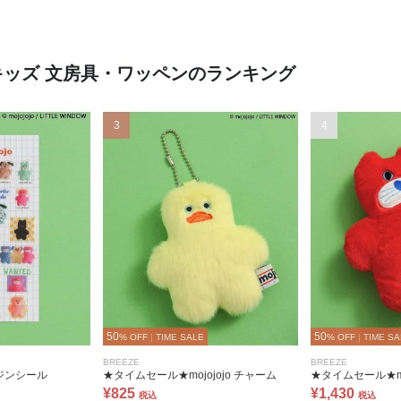
キッズ 文房具・ワッペンのランキング
3
4
50
50
% OFF
|
TIME SALE
% OFF
|
TIME SA
BREEZE
BREEZE
レジンシール
★タイムセール★mojojojo チャーム
★タイムセール★mo
¥825
¥1,430
税込
税込