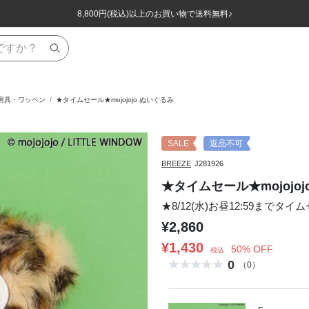
ほぼ全品半額！！8/12(水)お昼12:59まで！！
ほぼ全品半額！！8/12(水)お昼12:59まで！！
8,800円(税込)以上のお買い物で送料無料♪
8,800円(税込)以上のお買い物で送料無料♪
文房具・ワッペン
★タイムセール★mojojojo ぬいぐるみ
SALE
返品不可
BREEZE
J281926
★タイムセール★mojojo
★8/12(水)お昼12:59までタイ
¥2,860
¥1,430
50% OFF
税込
0
（0）