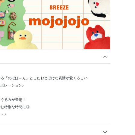
くる「のほほ～ん」としたおとぼけな表情が愛くるしい
ラボレーション♪
いぐるみが登場！
ごむ特別な時間に◎
・♪