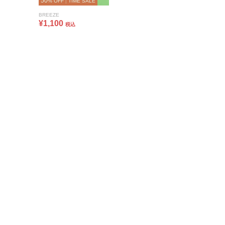
50
% OFF
|
TIME SALE
BREEZE
¥1,100
税込